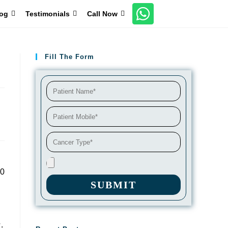
og
Testimonials
Call Now
Fill The Form
20
SUBMIT
.