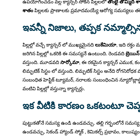
ఉపయోగించడం వల్ల క్యాన్సర్ సోకిన పిల్లలలో
తొంభై తొమ్మిది 
శాతం
పిల్లలకు ప్రాణాలకు ప్రమాదమయ్యే ఆరోగ్య సమస్యలు త
ఇవన్నీ నిజాలు, తప్పక నమ్మాల్సి
పిల్లల్లో వచ్చే క్యాన్సర్ లో ముఖ్యమైనది
లుకేమియా
, ఇది రక్తం 
జరిగిన పిల్లల్లో ఒకరికి ఈ సమస్యనే ఉంటుంది. రెండవది
బ్రెయిన
వస్తుంది. మూడవది
సార్కోమా
, ఈ రకమైన క్యాన్సర్ ఎముక, క
లిమ్ఫటిక్ సిస్టం లో వస్తుంది. లిమ్ఫటిక్ సిస్టం అనేది రోగనిరోధ
సంబంధిత హెప్టిక్ ట్యూమర్, నరాలకు సంబంధించిన న్యూరోబ్లాస్టోమ
వంటివి పిల్లల్లో వస్తున్నా క్యాన్సర్లు.
ఇక వీటికి కారణం ఒకటంటూ చెప్ప
పుట్టుకతోనే సమస్య ఉండి ఉండవచ్చు. తల్లి గర్భంలోనే సమస్య మొద
ఉండవచ్చు, సెకండ్ హ్యాండ్ స్మోక్ , కెమికల్స్ ప్రభావం, కాల