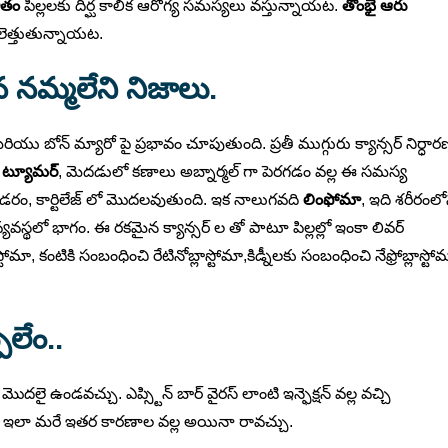
శాతం
పిల్లలకు దీర్ఘ కాలిక ఆరోగ్య సమస్యలు వస్తున్నాయట.
తొంభై ఆరు
లెత్తుతున్నాయట.
న నమ్మలేని నిజాలు.
మరియు బోన్ మ్యారో పై ప్రభావం చూపుతుంది. ప్రతీ ముగ్గురు క్యాన్సర్ నిర్ధార
్ ట్యూమర్
, మెదడులో కణాలు అబ్నార్మల్ గా పెరగడం వల్ల ఈ సమస్య
ండరం, కార్టిలేజ్ లో మొదలవుతుంది. ఇక నాలుగవది
లింఫోమా
, ఇది శరీరంలో
క వ్యవస్థలో భాగం. ఈ రకమైన క్యాన్సర్ ల తో పాటూ పిల్లల్లో ఇంకా లివర్
ా, కంటికి సంబంధించి రేటినోబ్లాస్టోమా,కిడ్నీలకు సంబంధించి నేఫ్రోబ్లాస్టో
లేం..
లై ఉండవచ్చు. ఎప్స్టిన్ బార్ వైరస్ లాంటి ఇన్ఫెక్షన్ వల్ల వచ్చి
ుష్యం ఇలా మరే ఇతర కారణాల వల్ల అయినా రావచ్చు.