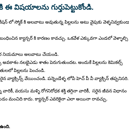
నికి ఈ విషయాలను గుర్తుపెట్టుకోండి.
షన్ లో స్మోక్ కి అలవాటు అవుతున్న పిల్లలను అటు వైపుకు వెళ్ళనివ్వకుండ
ంధించిన క్యాన్సర్ కి కారణం కావచ్చు. ఒకవేళ ఎక్కువగా ఎండలో వెళ్ళాల్సి
 ఆహార నియమాలు అలవాటు చేయండి.
ా వచ్చే అవకాశం నలభైఎడు శాతం పెరుగుతుందట. అందుకే పిల్లలను కెమికల్స్
ులలో పిల్లలను పెంచండి.
 వ్యాక్సిన్స్ వేయించండి. పన్నెండేళ్ళ లోపే హెచ్ పీ వీ వ్యాక్సిన్ తప్పనిసరి
రికీ, వయసు మళ్ళి రోగనిరోధక శక్తి తగ్గినా వారికీ, సరైన జీవన విధానం
ధ చేయడం మంచిది కాదు. క్యాన్సర్ ఎవరికైనా ఎలా అయినా రావచ్చు.
 ఉంది.