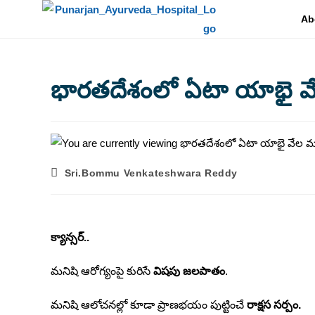
Ab
భారతదేశంలో ఏటా యాభై వేల మ
Sri.Bommu Venkateshwara Reddy
క్యాన్సర్..
మనిషి ఆరోగ్యంపై కురిసే
విషపు జలపాతం
.
మనిషి ఆలోచనల్లో కూడా ప్రాణభయం పుట్టించే
రాక్షస సర్పం.