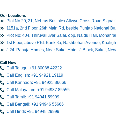
Our Locations
Plot No 20, 21, Nehrus Busiplex Allwyn Cross Road Signal
1151a, 2nd Floor, 26th Main Rd, beside Punjab National B
Plot No: 404, Thiruvalluvar Salai, opp. Naidu Hall, Mohan
1st Floor, above RBL Bank 8a, Rashbehari Avenue, Khaligh
J 24, Pahuja Homes, Near Saket Hotel, J Block, Saket, Ne
Call Now
Call Telugu: +91 80088 42222
Call English: +91 94921 19119
Call Kannada: +91 94923 86666
Call Malayalam: +91 94937 85555
Call Tamil: +91 94941 59999
Call Bengali: +91 94946 55666
Call Hindi: +91 94948 29999