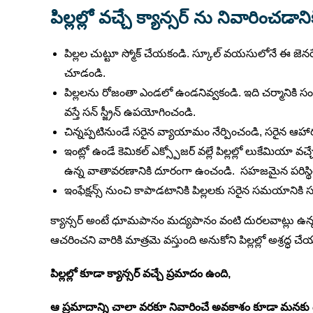
పిల్లల్లో వచ్చే క్యాన్సర్ ను నివారించడా
పిల్లల చుట్టూ స్మోక్ చేయకండి. స్కూల్ వయసులోనే ఈ జెనరే
చూడండి.
పిల్లలను రోజంతా ఎండలో ఉండనివ్వకండి. ఇది చర్మానికి సంబ
వస్తే సన్ స్జ్రీన్ ఉపయోగించండి.
చిన్నప్పటినుండే సరైన వ్యాయామం నేర్పించండి, సరైన
ఇంట్లో ఉండే కెమికల్ ఎక్స్పోజర్ వల్లే పిల్లల్లో లుకేమియ
ఉన్న వాతావరణానికి దూరంగా ఉంచండి. సహజమైన పరిస్థిత
ఇంఫేక్షన్స్ నుంచి కాపాడటానికి పిల్లలకు సరైన సమయానికి సరైన
క్యాన్సర్ అంటే ధూమపానం మద్యపానం వంటి దురలవాట్లు ఉన్న వా
ఆచరించని వారికి మాత్రమె వస్తుంది అనుకోని పిల్లల్లో అశ్రద్
పిల్లల్లో కూడా క్యాన్సర్ వచ్చే ప్రమాదం ఉంది,
ఆ ప్రమాదాన్ని చాలా వరకూ నివారించే అవకాశం కూడా మనకు