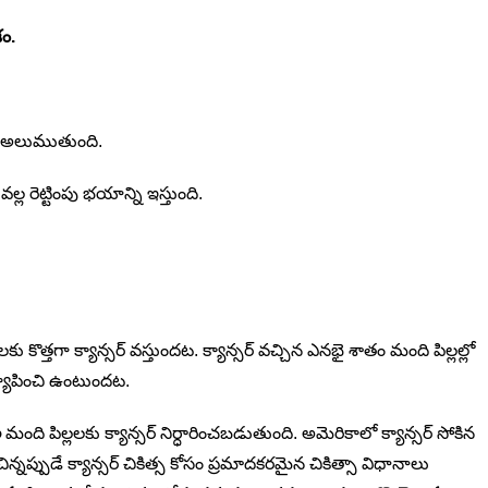
ం.
య అలుముతుంది.
్ల రెట్టింపు భయాన్ని ఇస్తుంది.
లకు కొత్తగా క్యాన్సర్ వస్తుందట. క్యాన్సర్ వచ్చిన ఎనభై శాతం మంది పిల్లల్లో
 వ్యాపించి ఉంటుందట.
ల
మంది పిల్లలకు క్యాన్సర్ నిర్ధారించబడుతుంది. అమెరికాలో క్యాన్సర్ సోకిన
ిన్నప్పుడే క్యాన్సర్ చికిత్స కోసం ప్రమాదకరమైన చికిత్సా విధానాలు