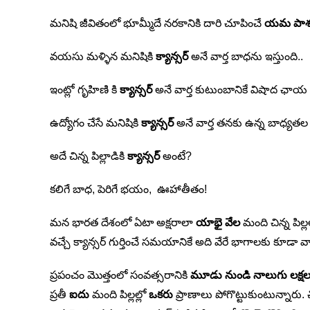
మనిషి జీవితంలో భూమ్మీదే నరకానికి దారి చూపించే
యమ పాశ
వయసు మళ్ళిన మనిషికి
క్యాన్సర్
అనే వార్త బాధను ఇస్తుంది..
ఇంట్లో గృహిణి కి
క్యాన్సర్
అనే వార్త కుటుంబానికే విషాద ఛా
ఉద్యోగం చేసే మనిషికి
క్యాన్సర్
అనే వార్త తనకు ఉన్న బాధ్యతల వల
అదే చిన్న పిల్లాడికి
క్యాన్సర్
అంటే?
కలిగే బాధ, పెరిగే భయం, ఊహాతీతం!
మన భారత దేశంలో ఏటా అక్షరాలా
యాభై వేల
మంది చిన్న పిల్ల
వచ్చే క్యాన్సర్ గుర్తించే సమయానికే అది వేరే భాగాలకు కూడా
ప్రపంచం మొత్తంలో సంవత్సరానికి
మూడు నుండి నాలుగు లక్ష
ప్రతీ
ఐదు
మంది పిల్లల్లో
ఒకరు
ప్రాణాలు పోగొట్టుకుంటున్నారు. చ