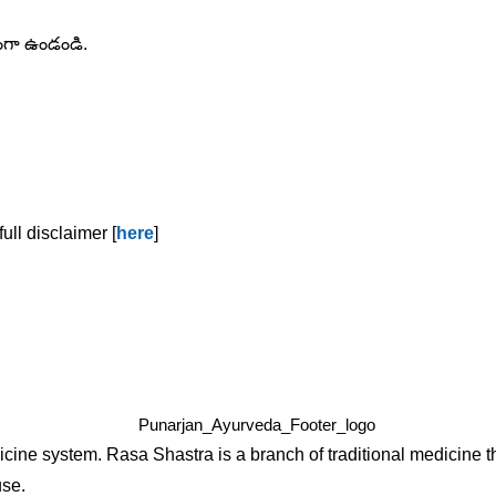
ంగా ఉండండి.
ull disclaimer [
here
]
cine system. Rasa Shastra is a branch of traditional medicine t
use.