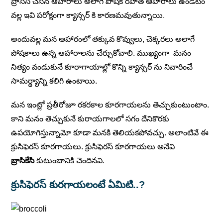
ప్రాసెస్ చేసిన ఆహారాలు అలాగే పోషక రహిత ఆహారాలు ఉండటం
వల్ల ఇవి పరోక్షంగా క్యాన్సర్ కి కారణమవుతున్నాయి.
అందువల్ల మన ఆహారంలో తక్కువ కొవ్వులు, చెక్కరలు అలాగే
పోషకాలు ఉన్న ఆహారాలను చేర్చుకోవాలి. ముఖ్యంగా మనం
నిత్యం వండుకునే కూరాగాయాల్లో కొన్ని క్యాన్సర్ ను నివారించే
సామర్థ్యాన్ని కలిగి ఉంటాయి.
మన ఇంట్లో ప్రతీరోజూ రకరకాల కూరగాయలను తెచ్చుకుంటుంటాం.
కాని మనం తెచ్చుకునే కురాయగాలలో సగం దేనికొరకు
ఉపయోగిస్తున్నామో కూడా మనకి తెలియకపోవచ్చు. అలాంటివే ఈ
క్రుసిఫెరస్ కూరగాయలు. క్రుసిఫెరస్ కూరగాయలు అనేవి
బ్రాసికేసి
కుటుంబానికి చెందినవి.
క్రుసిఫెరస్ కురగాయలంటే ఏమిటి..?