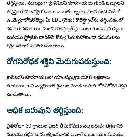
తగ్గిస్తాయి. ముఖ్యంగా క్రూసిఫెరస్ కూరగాయలు గుండె జబ్బులని
తగ్గిస్తాయని అధ్యయనాలు చెబుతున్నాయి. ఎందుకంటే వీటిలో
ఉండే గ్లూకోసినోలేట్లు మీ LDL (చెడు) కొలెస్ట్రాల్‌ను తగ్గించడంలో
సహాయపడతాయి. మంచి కొలెస్ట్రాల్ స్థాయిలు గుండె సమస్యలు
మరియు స్ట్రోక్‌కు దారితీసే కొవ్వు పేరుకుపోకుండా ధమనులను
రక్షించడంలో సహాయపడతాయి.
రోగనిరోధక శక్తిని మెరుగుపరుస్తుంది:
క్రుసిఫెరస్ కూరగాయలలో యాంటీమైక్రోబయాల్ లక్షణాలు
ఉంటాయి. ఇవి వ్యాధికారక క్రిముల నుండి కాపాడి రోగనిరోధక శక్తిని
పెంచుతాయి.
అధిక బరువుని తగ్గిస్తుంది:
ప్రతిరోజూ 30 గ్రాముల ఫైబర్ తీసుకోవడం వల్ల బరువు తగ్గడానికి
మరియు రక్తపోటును తగ్గించడానికి అలాగే ఊబకాయం మరియు