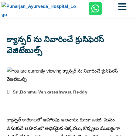
క్యాన్సర్ ను నివారించే క్రుసిఫెరస్
వెజిటేబుల్స్
Sri.Bommu Venkateshwara Reddy
క్యాన్సర్ కారకాలలో ఆహారపు అలవాటు కూడా ఒకటి. మనం
తీసుకునే ఆహరంలో అధికమైన చెక్కరలు, కొవ్వులు ముఖ్యంగా