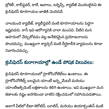
బ్రోకలీ, కాలీఫ్లవర్, కాలే, ఆవాలు, టర్నిప్స్, క్యాబేజీ మొదలలైనవి ఈ
క్రుసిఫెరస్ కూరగాయల జాతికి చెందినవే.
చాలమంది క్యాబేజ్, క్యాలీఫ్లవర్ వంటి కూరగాయాలను పెద్దగా
ఇష్టపడరు. కానీ ఇవి ఆరోగ్యానికి చాలా మంచివి. వీటిని మన
ఆహరంలో చేర్చుకోవడం వల్ల అనేకరమైన ప్రయోజనాలను
పొందవచ్చు. ముఖ్యంగా క్యాన్సర్ వంటి దీర్ఘకాలీక వ్యాధులను కూడా
నివారించవచ్చు.
క్రుసిఫెరస్ కురాగాయాల్లో ఉండే పోషక విలువలు:
క్రుసిఫెరస్ కూరగాయలలో గ్లూకోసినోలేట్‌లు ఉంటాయి. ఈ
గ్లూకోసినోలేట్స్ బలమైన యాంటీ ఇన్ఫ్లమేటరీ మరియు
యాంటీఆక్సిడెంట్ లక్షణాలను కలిగి ఉంటాయి. ఇవి ముఖ్యంగా మన
కణాలకు నష్టం జరగకుండా వాటిని రక్షించడంలో సహాయపడతాయి.
అలాగే వీటిలో బీటా-కెరోటిన్, లూటిన్, మరియు జియాక్సంతిన్ వంటి