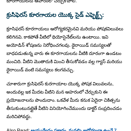
కూరగాయలను ఆహరంలో చేర్చుకోవాలి.
క్రుసిఫెరస్ కూరగాయల యొక్క
సైడ్ ఎఫ్ఫెక్ట్స్:
క్రూసిఫరస్ కూరగాయలు ఆరోగ్యకరమైనవి మరియు పోషకవిలువలు
కలిగినవి. కాకపోతే వీటిలో థియోసైనేట్‌లను ఉంటాయి. ఇవి
అయోడిన్ శోషణను నిరోధించగలవు. థైరాయిడ్ సమస్యలతో
బాధపడుతున్న వారు ఈ కూరగాయలను వీటికి దూరంగా ఉండటం
మంచిది. వీటిని మొతాదుకి మించి తీసుకోవడం వల్ల గ్యాస్ మరియు
థైరాయిడ్ వంటి సమస్యలు కలగవచ్చు.
చూశారుగా క్రుసిఫెరస్ కురగాయాల యొక్క పోషక విలువలను,
అందువల్ల ఇక మీదట వీటిని మన ఆహరంలో చేర్చుకుని ఈ
ప్రయోజనాలను పొందుదాం. ఒకవేళ మీరు కనుక ఏదైనా చికిత్సను
తీసుకుంటునట్లైతే వీటిని వినియోగించేముందు డాక్టర్ సంప్రదించడం
మరిచిపోవద్దు.
Also Read:
ఆయుర్వేదం ప్రకారం, మనల్ని ఆరోగ్యంగా ఉంచే 7