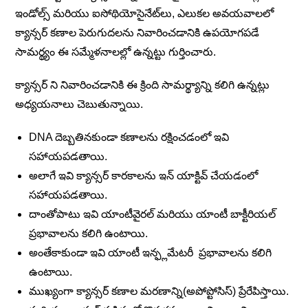
ఇండోల్స్ మరియు ఐసోథియోసైనేట్‌లు, ఎలుకల అవయవాలలో
క్యాన్సర్ కణాల పెరుగుదలను నివారించడానికి ఉపయోగపడే
సామర్థ్యం ఈ సమ్మేళనాలల్లో ఉన్నట్టు గుర్తించారు.
క్యాన్సర్ ని నివారించడానికి ఈ క్రింది సామర్థ్యాన్ని కలిగి ఉన్నట్లు
అధ్యయనాలు చెబుతున్నాయి.
DNA దెబ్బతినకుండా కణాలను రక్షించడంలో ఇవి
సహాయపడతాయి.
అలాగే ఇవి క్యాన్సర్ కారకాలను ఇన్ యాక్టివ్ చేయడంలో
సహాయపడతాయి.
దాంతోపాటు ఇవి యాంటీవైరల్ మరియు యాంటీ బాక్టీరియల్
ప్రభావాలను కలిగి ఉంటాయి.
అంతేకాకుండా ఇవి యాంటీ ఇన్ఫ్లమేటరీ ప్రభావాలను కలిగి
ఉంటాయి.
ముఖ్యంగా క్యాన్సర్ కణాల మరణాన్ని(అపోప్టోసిస్) ప్రేరేపిస్తాయి.