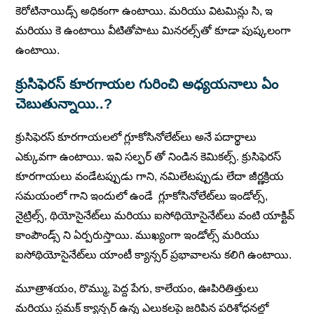
కెరోటినాయిడ్స్ అధికంగా ఉంటాయి. మరియు విటమిన్లు సి, ఇ
మరియు కె ఉంటాయి వీటితోపాటు మినరల్స్‌తో కూడా పుష్కలంగా
ఉంటాయి.
క్రుసిఫెరస్ కూరగాయల గురించి అధ్యయనాలు ఏం
చెబుతున్నాయి..?
క్రుసిఫెరస్ కూరగాయలలో గ్లూకోసినోలేట్‌లు అనే పదార్థాలు
ఎక్కువగా ఉంటాయి. ఇవి సల్ఫర్ తో నిండిన కెమికల్స్. క్రుసిఫెరస్
కూరగాయలు వండేటప్పుడు గాని, నమిలేటప్పుడు లేదా జీర్ణక్రియ
సమయంలో గాని ఇందులో ఉండే గ్లూకోసినోలేట్‌లు ఇండోల్స్,
నైట్రిల్స్, థియోసైనేట్‌లు మరియు ఐసోథియోసైనేట్‌లు వంటి యాక్టివ్
కాంపౌండ్స్ ని ఏర్పరుస్తాయి. ముఖ్యంగా ఇండోల్స్ మరియు
ఐసోథియోసైనేట్‌లు యాంటీ క్యాన్సర్ ప్రభావాలను కలిగి ఉంటాయి.
మూత్రాశయం, రొమ్ము, పెద్ద పేగు, కాలేయం, ఊపిరితిత్తులు
మరియు స్టమక్ క్యాన్సర్ ఉన్న ఎలుకలపై జరిపిన పరిశోధనల్లో