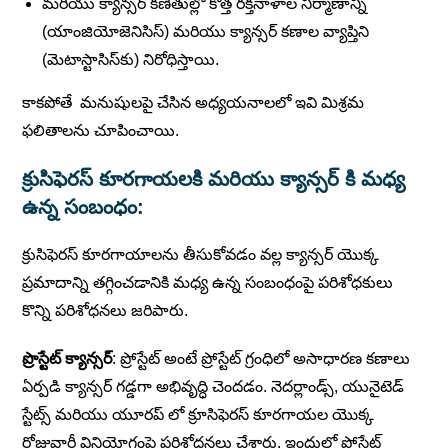
మరియు క్యాన్సర్ కణితుల్లో కొత్త రక్తనాళాల నిర్మాణాన్ని
(యాంజియోజెనిసిస్) మరియు క్యాన్సర్ కణాల వ్యాప్తిని
(మెటాస్టాసిస్‌కు) నిరోధిస్తాయి.
కాకపోతే మనుషులపై చేసిన అధ్యయనాలలో ఇవి మిశ్రమ
ఫలితాలను చూపించాయి.
క్రుసిఫెరస్ కూరగాయలకి మరియు క్యాన్సర్ కి మధ్య
ఉన్న సంబంధం:
క్రుసిఫెరస్ కూరగాయాలను తీసుకోవడం వల్ల క్యాన్సర్ యొక్క
ప్రమాదాన్ని తగ్గించడానికి మధ్య ఉన్న సంబంధంపై పరిశోధకులు
కొన్ని పరిశోధనలు జరిపారు.
ప్రొస్టేట్ క్యాన్సర్
: ప్రోస్టేట్ అంటే ప్రోస్టేట్ గ్రంధిలో అసాధారణ కణాలు
ఏర్పడి క్యాన్సర్ గడ్డగా అభివృద్ధి చెందడం. నెదర్లాండ్స్, యునైటెడ్
స్టేట్స్ మరియు యూరప్ లో క్రూసిఫెరస్ కూరగాయల యొక్క
రోజువారీ వినియోగంపై పరిశోధనలు చేశారు. ఇందులో ప్రోస్టేట్