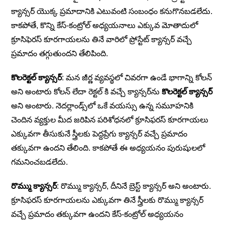
క్యాన్సర్ యొక్క ప్రమాదానికి ఎటువంటి సంబంధం కనుగొనబడలేదు.
కాకపోతే, కొన్ని కేస్-కంట్రోల్ అధ్యయనాలు ఎక్కువ మోతాదులో
క్రూసిఫెరస్ కూరగాయలను తినే వారిలో ప్రోస్టేట్ క్యాన్సర్ వచ్చే
ప్రమాదం తగ్గుతుందని తేలిపింది.
కొలరెక్టల్ క్యాన్సర్
: మన జీర్ణ వ్యవస్థలో చివరగా ఉండే భాగాన్ని కోలన్‌
అని అంటారు కోలన్ లేదా రెక్టల్ కి వచ్చే క్యాన్సర్‌ను
కొలరెక్టల్
క్యాన్సర్‌
అని అంటారు. నెదర్లాండ్స్‌లో ఒకే వయస్సు ఉన్న సమూహనికి
చెందిన వ్యక్తుల మీద జరిపిన పరిశోధనలో క్రూసిఫరస్ కూరగాయలు
ఎక్కువగా తీసుకునే స్త్రీలకు పెద్దప్రేగు క్యాన్సర్ వచ్చే ప్రమాదం
తక్కువగా ఉందని తేలింది. కాకపోతే ఈ అధ్యయనం పురుషులలో
గమనించబడలేదు.
రొమ్ము క్యాన్సర్
: రొమ్ము క్యాన్సర్, దీనినే బ్రెస్ట్ క్యాన్సర్ అని అంటారు.
క్రూసిఫరస్ కూరగాయలను ఎక్కువగా తినే స్త్రీలకు రొమ్ము క్యాన్సర్
వచ్చే ప్రమాదం తక్కువగా ఉందని కేస్-కంట్రోల్ అధ్యయనం