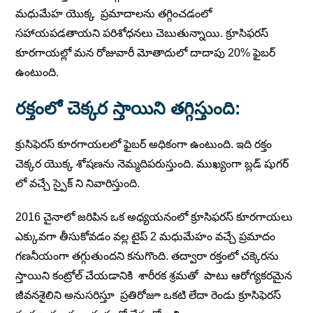
మధుమేహ యొక్క ప్రమాదాలను తగ్గించడంలో
సహాయపడతాయని పరిశోధనలు చెబుతున్నాయి. క్రూసిఫరస్
కూరగాయల్లో మన రోజువారీ మోతాదులో దాదాపు 20% ఫైబర్
ఉంటుంది.
రక్తంలో చెక్కర స్తాయిని తగ్గిస్తుంది:
క్రుసిఫెరస్ కూరగాయలలో ఫైబర్ అధికంగా ఉంటుంది. ఇది రక్తం
చెక్కర యొక్క శోషణను నెమ్మదిపరుస్తుంది. ముఖ్యంగా బ్లడ్ షుగర్
లో వచ్చే స్పైక్ ని నివారిస్తుంది.
2016 చైనాలో జరిపిన ఒక అధ్యయనంలో క్రూసిఫరస్ కూరగాయలు
ఎక్కువగా తీసుకోవడం వల్ల టైప్ 2 మధుమేహం వచ్చే ప్రమాదం
గణనీయంగా తగ్గుతుందని కనుగొంది. తద్వారా రక్తంలో చక్కెరను
స్తాయిని కంట్రోల్ చేయడానికి శారీరక శ్రమతో పాటు ఆరోగ్యకరమైన
జీవనశైలిని అనుసరిస్తూ ప్రతిరోజూ ఒకటి లేదా రెండు క్రూసిఫెరస్