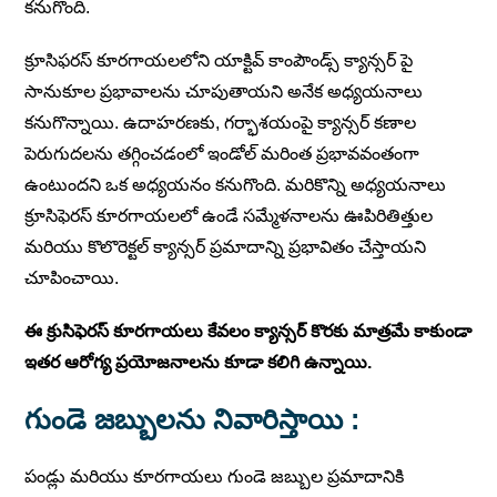
కనుగొంది.
క్రూసిఫరస్ కూరగాయలలోని యాక్టివ్ కాంపౌండ్స్ క్యాన్సర్ పై
సానుకూల ప్రభావాలను చూపుతాయని అనేక అధ్యయనాలు
కనుగొన్నాయి. ఉదాహరణకు, గర్భాశయంపై క్యాన్సర్ కణాల
పెరుగుదలను తగ్గించడంలో ఇండోల్ మరింత ప్రభావవంతంగా
ఉంటుందని ఒక అధ్యయనం కనుగొంది. మరికొన్ని అధ్యయనాలు
క్రూసిఫెరస్ కూరగాయలలో ఉండే సమ్మేళనాలను ఊపిరితిత్తుల
మరియు కొలొరెక్టల్ క్యాన్సర్ ప్రమాదాన్ని ప్రభావితం చేస్తాయని
చూపించాయి.
ఈ క్రుసిఫెరస్ కూరగాయలు కేవలం క్యాన్సర్ కొరకు మాత్రమే కాకుండా
ఇతర ఆరోగ్య ప్రయోజనాలను కూడా కలిగి ఉన్నాయి.
గుండె జబ్బులను నివారిస్తాయి
:
పండ్లు మరియు కూరగాయలు గుండె జబ్బుల ప్రమాదానికి