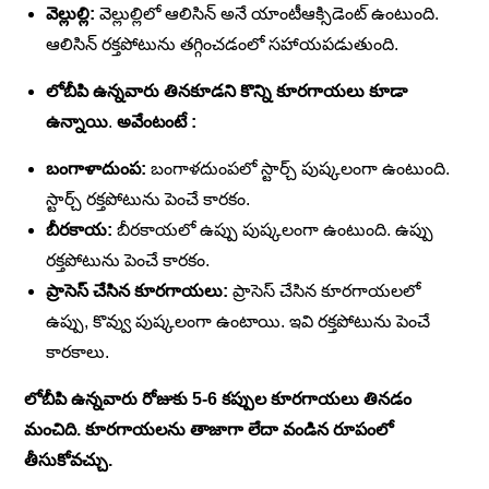
వెల్లుల్లి:
వెల్లుల్లిలో ఆలిసిన్ అనే యాంటీఆక్సిడెంట్ ఉంటుంది.
ఆలిసిన్ రక్తపోటును తగ్గించడంలో సహాయపడుతుంది.
లోబీపి ఉన్నవారు తినకూడని కొన్ని కూరగాయలు కూడా
ఉన్నాయి
.
అవేంటంటే :
బంగాళాదుంప:
బంగాళదుంపలో స్టార్చ్ పుష్కలంగా ఉంటుంది.
స్టార్చ్ రక్తపోటును పెంచే కారకం.
బీరకాయ:
బీరకాయలో ఉప్పు పుష్కలంగా ఉంటుంది. ఉప్పు
రక్తపోటును పెంచే కారకం.
ప్రాసెస్ చేసిన కూరగాయలు:
ప్రాసెస్ చేసిన కూరగాయలలో
ఉప్పు, కొవ్వు పుష్కలంగా ఉంటాయి. ఇవి రక్తపోటును పెంచే
కారకాలు.
లోబీపి ఉన్నవారు రోజుకు 5-6 కప్పుల కూరగాయలు తినడం
మంచిది. కూరగాయలను తాజాగా లేదా వండిన రూపంలో
తీసుకోవచ్చు.