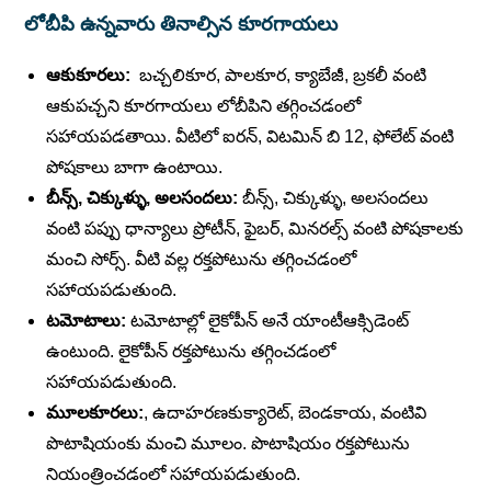
లోబీపి ఉన్నవారు తినాల్సిన కూరగాయలు
ఆకుకూరలు:
బచ్చలికూర, పాలకూర, క్యాబేజీ, బ్రకలీ వంటి
ఆకుపచ్చని కూరగాయలు లోబీపిని తగ్గించడంలో
సహాయపడతాయి. వీటిలో ఐరన్, విటమిన్ బి 12, ఫోలేట్ వంటి
పోషకాలు బాగా ఉంటాయి.
బీన్స్, చిక్కుళ్ళు, అలసందలు:
బీన్స్, చిక్కుళ్ళు, అలసందలు
వంటి పప్పు ధాన్యాలు ప్రోటీన్, ఫైబర్, మినరల్స్ వంటి పోషకాలకు
మంచి సోర్స్. వీటి వల్ల రక్తపోటును తగ్గించడంలో
సహాయపడుతుంది.
టమోటాలు:
టమోటాల్లో లైకోపీన్ అనే యాంటీఆక్సిడెంట్
ఉంటుంది. లైకోపీన్ రక్తపోటును తగ్గించడంలో
సహాయపడుతుంది.
మూలకూరలు:
, ఉదాహరణకుక్యారెట్, బెండకాయ, వంటివి
పొటాషియంకు మంచి మూలం. పొటాషియం రక్తపోటును
నియంత్రించడంలో సహాయపడుతుంది.