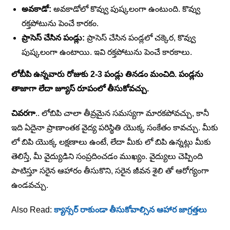
అవకాడో:
అవకాడోలో కొవ్వు పుష్కలంగా ఉంటుంది. కొవ్వు
రక్తపోటును పెంచే కారకం.
ప్రాసెస్ చేసిన పండ్లు:
ప్రాసెస్ చేసిన పండ్లలో చక్కెర, కొవ్వు
పుష్కలంగా ఉంటాయి. ఇవి రక్తపోటును పెంచే కారకాలు.
లోబీపి ఉన్నవారు రోజుకు 2-3 పండ్లు తినడం మంచిది. పండ్లను
తాజాగా లేదా జ్యూస్ రూపంలో తీసుకోవచ్చు.
చివరగా
.. లోబిపి చాలా తీవ్రమైన సమస్యగా మారకపోవచ్చు, కానీ
ఇది ఏదైనా ప్రాణాంతక వైద్య పరిస్థితి యొక్క సంకేతం కావచ్చు. మీకు
లో బిపి యొక్క లక్షణాలు ఉంటే, లేదా మీకు లో బిపి ఉన్నట్లు మీకు
తెలిస్తే, మీ వైద్యుడిని సంప్రదించడం ముఖ్యం. వైద్యులు చెప్పింది
పాటిస్తూ సరైన ఆహారం తీసుకొని, సరైన జీవన శైలి తో ఆరోగ్యంగా
ఉండవచ్చు.
Also Read:
క్యాన్సర్ రాకుండా తీసుకోవాల్సిన ఆహార జాగ్రత్తలు