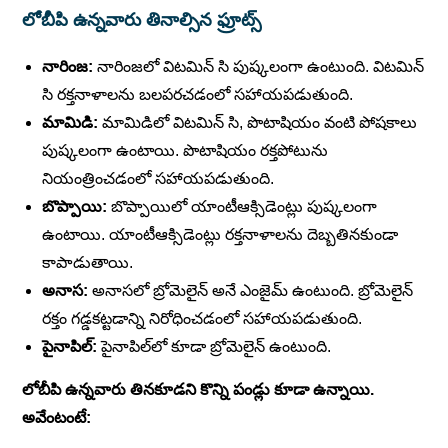
లోబీపి ఉన్నవారు తినాల్సిన ఫ్రూట్స్
నారింజ:
నారింజలో విటమిన్ సి పుష్కలంగా ఉంటుంది. విటమిన్
సి రక్తనాళాలను బలపరచడంలో సహాయపడుతుంది.
మామిడి:
మామిడిలో విటమిన్ సి, పొటాషియం వంటి పోషకాలు
పుష్కలంగా ఉంటాయి. పొటాషియం రక్తపోటును
నియంత్రించడంలో సహాయపడుతుంది.
బొప్పాయి:
బొప్పాయిలో యాంటీఆక్సిడెంట్లు పుష్కలంగా
ఉంటాయి. యాంటీఆక్సిడెంట్లు రక్తనాళాలను దెబ్బతినకుండా
కాపాడుతాయి.
అనాస:
అనాసలో బ్రోమెలైన్ అనే ఎంజైమ్ ఉంటుంది. బ్రోమెలైన్
రక్తం గడ్డకట్టడాన్ని నిరోధించడంలో సహాయపడుతుంది.
పైనాపిల్:
పైనాపిల్‌లో కూడా బ్రోమెలైన్ ఉంటుంది.
లోబీపి ఉన్నవారు తినకూడని కొన్ని పండ్లు కూడా ఉన్నాయి.
అవేంటంటే: