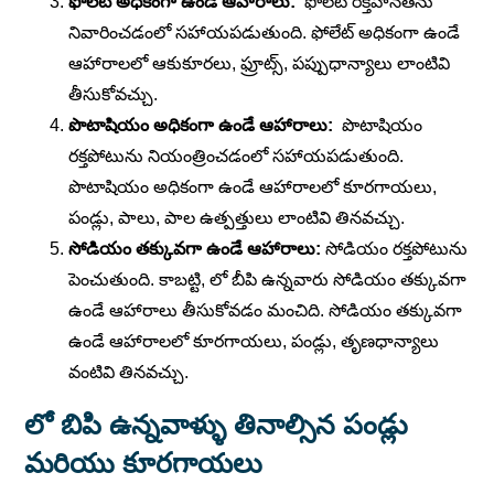
ఫోలేట్ అధికంగా ఉండే ఆహారాలు:
ఫోలేట్ రక్తహీనతను
నివారించడంలో సహాయపడుతుంది. ఫోలేట్ అధికంగా ఉండే
ఆహారాలలో ఆకుకూరలు, ఫ్రూట్స్, పప్పుధాన్యాలు లాంటివి
తీసుకోవచ్చు.
పొటాషియం అధికంగా ఉండే ఆహారాలు:
పొటాషియం
రక్తపోటును నియంత్రించడంలో సహాయపడుతుంది.
పొటాషియం అధికంగా ఉండే ఆహారాలలో కూరగాయలు,
పండ్లు, పాలు, పాల ఉత్పత్తులు లాంటివి తినవచ్చు.
సోడియం తక్కువగా ఉండే ఆహారాలు:
సోడియం రక్తపోటును
పెంచుతుంది. కాబట్టి, లో బీపి ఉన్నవారు సోడియం తక్కువగా
ఉండే ఆహారాలు తీసుకోవడం మంచిది. సోడియం తక్కువగా
ఉండే ఆహారాలలో కూరగాయలు, పండ్లు, తృణధాన్యాలు
వంటివి తినవచ్చు.
లో బిపి ఉన్నవాళ్ళు తినాల్సిన పండ్లు
మరియు కూరగాయలు