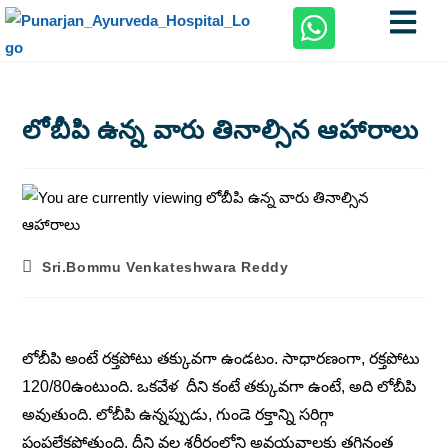
లోబీపి ఉన్న వారు తినాల్సిన ఆహారాలు
Sri.Bommu Venkateshwara Reddy
లోబీపి అంటే రక్తపోటు తక్కువగా ఉండటం. సాధారణంగా, రక్తపోటు
120/80ఉంటుంది. ఒకవేళ దీని కంటే తక్కువగా ఉంటే, అది లోబీపి
అవుతుంది. లోబీపి ఉన్నప్పుడు, గుండె రక్తాన్ని సరిగ్గా
పంపలేకపోతుంది. దీని వల్ల శరీరంలోని అవయవాలకు తగినంత