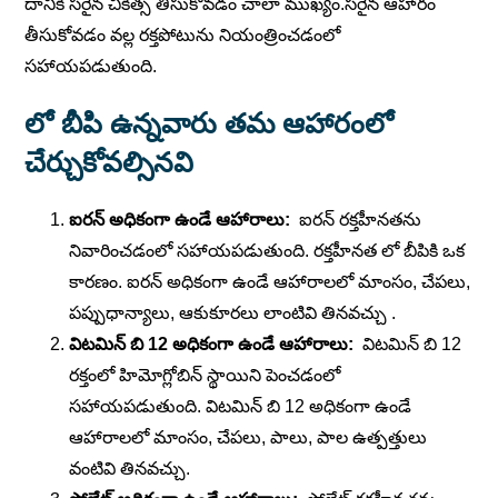
దానికి సరైన చికిత్స తీసుకోవడం చాలా ముఖ్యం.సరైన ఆహారం
తీసుకోవడం వల్ల రక్తపోటును నియంత్రించడంలో
సహాయపడుతుంది.
లో బీపి ఉన్నవారు తమ ఆహారంలో
చేర్చుకోవల్సినవి
ఐరన్ అధికంగా ఉండే ఆహారాలు:
ఐరన్ రక్తహీనతను
నివారించడంలో సహాయపడుతుంది. రక్తహీనత లో బీపికి ఒక
కారణం. ఐరన్ అధికంగా ఉండే ఆహారాలలో మాంసం, చేపలు,
పప్పుధాన్యాలు, ఆకుకూరలు లాంటివి తినవచ్చు .
విటమిన్ బి 12 అధికంగా ఉండే ఆహారాలు:
విటమిన్ బి 12
రక్తంలో హిమోగ్లోబిన్ స్థాయిని పెంచడంలో
సహాయపడుతుంది. విటమిన్ బి 12 అధికంగా ఉండే
ఆహారాలలో మాంసం, చేపలు, పాలు, పాల ఉత్పత్తులు
వంటివి తినవచ్చు.