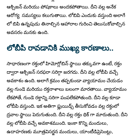
ఆక్సిజన్ మరియు పోషకాలు అందకపోతాయి. దీని వల్ల అనేక
ఆరోగ్య సమస్యలు కలుగుతాయి. లోబిపి ఎందుకు వస్తుంది అలాగే
లో బిపి ఉన్నపుడు తినాల్సిన ఆహారాల గురించి తెలుసుకోవాల్సిన
అవసరం మనకు ఉంది.
లోబీపి రావడానికి ముఖ్య కారణాలు..
సాధారణంగా రక్తంలో హిమోగ్లోబిన్ స్థాయి తక్కువగా ఉంటే, రక్తం
ద్వారా ఆక్సిజన్ సరఫరా సరిగ్గా జరగదు. దీని వల్ల లోబీపి వచ్చే
అవకాశం ఉంది. అలాగే క్రమం తప్పకుండా వ్యాయామం చేయడం
వల్ల గుండె మరియు రక్తనాళాలు బలంగా మారతాయి. వ్యాయామం
లేకపోతే, గుండె రక్తాన్ని సరిగా పంపలేకపోతుంది. దీని వల్ల కూడా
లోబీపి వస్తుంది. ఇక అతిగా ఫ్లుయిడ్స్ తీసుకోవడం వల్ల రక్తంలో
ద్రవాల స్థాయి పెరుగుతుంది. దీని వల్ల రక్తం థిక్ గా మారుతుంది. దీని
వల్ల లోబీపి వచ్చే అవకాశముంది. ఇంకా కొన్ని మందులు,
ఉదాహరణకు మూత్రవిసర్జన మందులు, యాంటీడిప్రెసెంట్లు,