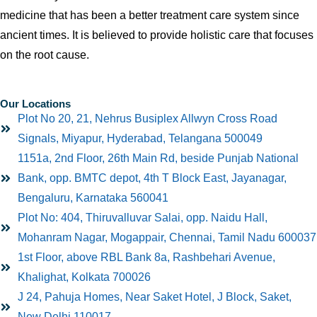
medicine that has been a better treatment care system since
ancient times. It is believed to provide holistic care that focuses
on the root cause.
Our Locations
Plot No 20, 21, Nehrus Busiplex Allwyn Cross Road
Signals, Miyapur, Hyderabad, Telangana 500049
1151a, 2nd Floor, 26th Main Rd, beside Punjab National
Bank, opp. BMTC depot, 4th T Block East, Jayanagar,
Bengaluru, Karnataka 560041
Plot No: 404, Thiruvalluvar Salai, opp. Naidu Hall,
Mohanram Nagar, Mogappair, Chennai, Tamil Nadu 600037
1st Floor, above RBL Bank 8a, Rashbehari Avenue,
Khalighat, Kolkata 700026
J 24, Pahuja Homes, Near Saket Hotel, J Block, Saket,
New Delhi 110017