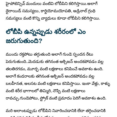
హైపోటెన్సివ్ మందులు వంటివి లోబీపిని కలిగిస్తాయి.అలాగే
థైరాయిడ్ సమస్యలు, కార్డియోమయోపతి, అడ్రినాల్ గ్రంథి
సమస్యలు వంటి కొన్ని వ్యాధులు కూడా లోబీపిని కలిగిస్తాయి.
లోబీపి ఉన్నప్పుడు శరీరంలో ఎం
జరుగుతుంది?
ముందు రక్తపోటు తగ్గుతుంది అలాగే గుండె స్పందన రేటు
పెరుగుతుంది..మెదడుకు తగినంత ఆక్సిజన్ అందకపోవడం వల్ల
తలతిరగడం, మూర్ఛ వంటి లక్షణాలు కనిపించే అవకాశం ఉంది.
అలాగే కండరాలకు తగినంత ఆక్సిజన్ అందకపోవడం వల్ల
బలహీనత, అలసట వంటి లక్షణాలు కనిపిస్తాయి. ఇంకా వేళ్లు, కాళ్ళు
వంటి శరీర భాగాలలో తిమ్మిరి, నొప్పి వంటి లక్షణాలు
రావచ్చు.గుండెపోటు, స్ట్రోక్ వంటి ప్రమాదం పెరిగే అవకాశం ఉంది.
మరి అలాంటప్పుడు లోబీపిని నివారించడానికి లేదా తగ్గించడానికి