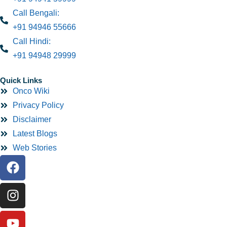
Call Bengali:
+91 94946 55666
Call Hindi:
+91 94948 29999
Quick Links
Onco Wiki
Privacy Policy
Disclaimer
Latest Blogs
Web Stories