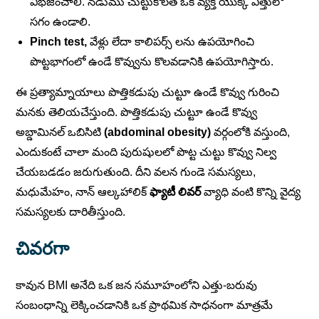
విభజించాలి. నడుము చుట్టుకొలత ఒక వ్యక్తి యొక్క ఎత్తులో
సగం ఉండాలి.
Pinch test,
వేళ్లు లేదా కాలిపర్స్ లను ఉపయోగించి
పొట్టభాగంలో ఉండే కొవ్వును కొలవడానికి ఉపయోగిస్తారు.
ఈ ప్రత్యామ్నాయాలు పొత్తికడుపు చుట్టూ ఉండే కొవ్వు గురించి
మనకు తెలియచేస్తుంది. పొత్తికడుపు చుట్టూ ఉండే కొవ్వు
అబ్డామినల్ ఒబిసిటి
(
abdominal obesity)
వర్గంలోకి వస్తుంది,
ఎందుకంటే చాలా మంది పురుషులలో పొట్ట చుట్టు కొవ్వు నిల్వ
చేయబడడం జరుగుతుంది. దీని వలన గుండె సమస్యలు,
మధుమేహం, నాన్ ఆల్కహాలిక్
ఫ్యాటీ లివర్
వ్యాధి వంటి కొన్ని వైద్య
సమస్యలకు దారితీస్తుంది.
చివరగా
కావున BMI అనేది ఒక జన సమూహంలోని ఎత్తు-బరువు
సంబంధాన్ని లెక్కించడానికి ఒక ప్రాథమిక సాధనంగా మాత్రమే