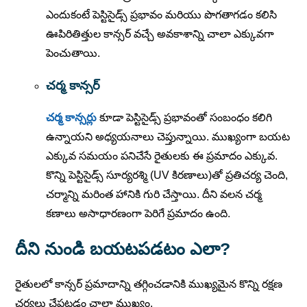
ఎందుకంటే పెస్టిసైడ్స్ ప్రభావం మరియు పొగతాగడం కలిసి
ఊపిరితిత్తుల కాన్సర్ వచ్చే అవకాశాన్ని చాలా ఎక్కువగా
పెంచుతాయి.
చర్మ కాన్సర్
చర్మ కాన్సర్లు
కూడా పెస్టిసైడ్స్ ప్రభావంతో సంబంధం కలిగి
ఉన్నాయని అధ్యయనాలు చెప్తున్నాయి. ముఖ్యంగా బయట
ఎక్కువ సమయం పనిచేసే రైతులకు ఈ ప్రమాదం ఎక్కువ.
కొన్ని పెస్టిసైడ్స్ సూర్యరశ్మి (UV కిరణాలు)తో ప్రతిచర్య చెంది,
చర్మాన్ని మరింత హానికి గురి చేస్తాయి. దీని వలన చర్మ
కణాలు అసాధారణంగా పెరిగే ప్రమాదం ఉంది.
దీని నుండి బయటపడటం ఎలా?
రైతులలో కాన్సర్ ప్రమాదాన్ని తగ్గించడానికి ముఖ్యమైన కొన్ని రక్షణ
చర్యలు చేపట్టడం చాలా ముఖ్యం.