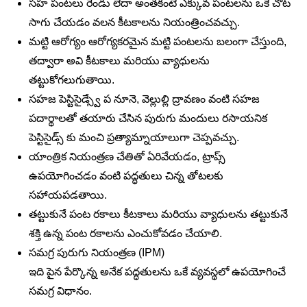
సహ పంటలు రెండు లేదా అంతకంటే ఎక్కువ పంటలను ఒకే చోట
సాగు చేయడం వలన కీటకాలను నియంత్రించవచ్చు.
మట్టి ఆరోగ్యం ఆరోగ్యకరమైన మట్టి పంటలను బలంగా చేస్తుంది,
తద్వారా అవి కీటకాలు మరియు వ్యాధులను
తట్టుకోగలుగుతాయి.
సహజ పెస్టిసైడ్స్వే
ప నూనె, వెల్లుల్లి ద్రావణం వంటి సహజ
పదార్థాలతో తయారు చేసిన పురుగు మందులు రసాయనిక
పెస్టిసైడ్స్ కు మంచి ప్రత్యామ్నాయాలుగా చెప్పవచ్చు.
యాంత్రిక నియంత్రణ చేతితో ఏరివేయడం, ట్రాప్స్
ఉపయోగించడం వంటి పద్ధతులు చిన్న తోటలకు
సహాయపడతాయి.
తట్టుకునే పంట రకాలు కీటకాలు మరియు వ్యాధులను తట్టుకునే
శక్తి ఉన్న పంట రకాలను ఎంచుకోవడం చేయాలి.
సమగ్ర పురుగు నియంత్రణ (IPM)
ఇది పైన పేర్కొన్న అనేక పద్ధతులను ఒకే వ్యవస్థలో ఉపయోగించే
సమగ్ర విధానం.