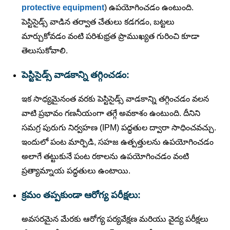
protective equipment
) ఉపయోగించడం ఉంటుంది.
పెస్టిసైడ్స్ వాడిన తర్వాత చేతులు కడగడం, బట్టలు
మార్చుకోవడం వంటి పరిశుభ్రత ప్రాముఖ్యత గురించి కూడా
తెలుసుకోవాలి.
పెస్టిసైడ్స్ వాడకాన్ని తగ్గించడం:
ఇక సాధ్యమైనంత వరకు పెస్టిసైడ్స్ వాడకాన్ని తగ్గించడం వలన
వాటి ప్రభావం గణనీయంగా తగ్గే అవకాశం ఉంటుంది. దీనిని
సమగ్ర పురుగు నిర్వహణ (IPM) పద్ధతుల ద్వారా సాధించవచ్చు.
ఇందులో పంట మార్పిడి, సహజ ఉత్పత్తులను ఉపయోగించడం
అలాగే తట్టుకునే పంట రకాలను ఉపయోగించడం వంటి
ప్రత్యామ్నాయ పద్ధతులు ఉంటాయి.
క్రమం తప్పకుండా ఆరోగ్య పరీక్షలు:
అవసరమైన మేరకు ఆరోగ్య పర్యవేక్షణ మరియు వైద్య పరీక్షలు