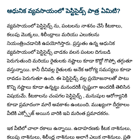
ఆధునిక వ్యవసాయంలో
పెస్టిసైడ్స్
పాత్ర ఏమిటి?
వ్యవసాయంలో పెస్టిసైడ్స్ ను, పంటలను నాశనం చేసే కీటకాలు,
కలుపు మొక్కలు, శిలీంధ్రాలు మరియు ఎలుకలను
నియంత్రించడానికి ఉపయోగిస్తారు. ప్రస్తుతం ఉన్న ఆధునిక
వ్యవసాయంలో పెస్టిసైడ్స్ వాడకం వలన పంటల దిగుబడి
పెరుగుతుంది మరియు రైతులకు నష్టాలు కూడా కొద్దో గొప్పో తగ్గుతూ
వస్తున్నాయి. కానీ దీనివల్ల రైతులకు అనేక ఆరోగ్య సమస్యలు కూడా
రావడం పెరుగుతూ ఉంది. ఈ పెస్టిసైడ్స్ వల్ల ప్రయోజనాలతో పాటు
కొన్ని నష్టాలు కూడా ఉన్నట్టు మనందరికీ స్పష్టంగా అందరికీ తెలిసిన
విషయమే. కీటకాలను చంపగల పెస్టిసైడ్స్ , మనుషుల ఆరోగ్యానికి
కూడా ప్రమాదంగా మారే అవకాశం ఉంటుంది. ముఖ్యంగా దీర్ఘకాలం
వీటికి ఎక్స్పోజ్ అయిన వారికి ఇవి మరింత ప్రమాదకరం.
ఇక వీటిలో చాలా రకాలు ఉన్నాయి. ఉదాహరణకు కీటక నాశినులు,
కలుపు నాశినులు, శిలీంధ్ర నాశినులు అలాగే ఎలుక నాశినులు. ప్రతి