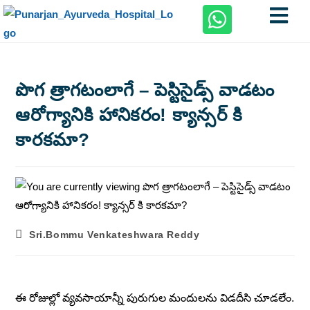
పొగ త్రాగటంలాగే – పెస్టిసైడ్స్ వాడటం
ఆరోగ్యానికి హానికరం! క్యాన్సర్ కి
కారకమా?
Sri.Bommu Venkateshwara Reddy
ఈ రోజుల్లో వ్యవసాయాన్నీ పురుగుల మందులను విడదీసి చూడలేం.