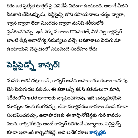
రకం ఒక ప్రత్యేక టార్గెట్ పై పనిచేసే విధంగా ఉంటుంది. అలాగే వీటిని
పిచికారీ చేసేటప్పుడు, పెస్టిసైడ్స్ లోని రసాయనాలు చర్మం ద్వారా,
శ్వాస ద్వారా లేదా మింగడం ద్వారా మనిషి శరీరంలోకి
ప్రవేశించవచ్చు. ఇదే ఎక్కువ కాలం కొనసాగితే, వీటి వల్ల క్యాన్సర్
లాంటి తీవ్ర అనారోగ్య సమస్యలు వచ్చే అవకాశాలు పెరుగుతూ
ఉంటాయని చెప్పడంలో ఎటువంటి సందేహం లేదు.
పెస్టిసైడ్స్
తో కాన్సర్!
మనకు తెలిసినట్లుగానే , కాన్సర్ అనేది అసాధారణ కణాల అదుపు
లేని పెరుగుదల ఫలితం. ఈ కణాలన్నీ కలిసి కణితులుగా మారి,
శరీరంలోని ఇతర భాగాలకు వ్యాపించగలవు. ఇది జన్యుపరమైన
మార్పుల వలన కలగవచ్చు, లేదా పర్యావరణ కారకాల వలన కూడా
సంభవించవచ్చు. ఉదాహరణకు ఈ కార్సినోజెన్లకు గురి కావడం
వలన. కార్సినోజెన్లు అంటే కాన్సర్ కలిగించే పదార్థాలు. పెస్టిసైడ్స్
కూడా ఇలాంటి కార్సినోజెన్లే. అవి అనేక రకాల
కాన్సర్లకు