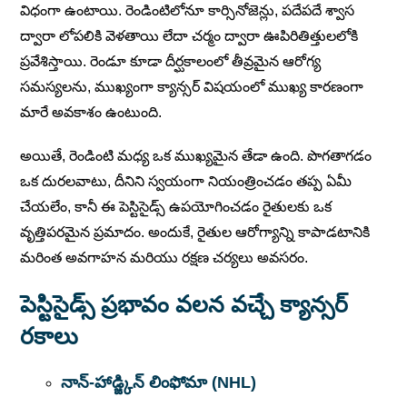
విధంగా ఉంటాయి. రెండింటిలోనూ కార్సినోజెన్లు, పదేపదే శ్వాస
ద్వారా లోపలికి వెళతాయి లేదా చర్మం ద్వారా ఊపిరితిత్తులలోకి
ప్రవేశిస్తాయి. రెండూ కూడా దీర్ఘకాలంలో తీవ్రమైన ఆరోగ్య
సమస్యలను, ముఖ్యంగా క్యాన్సర్ విషయంలో ముఖ్య కారణంగా
మారే అవకాశం ఉంటుంది.
అయితే, రెండింటి మధ్య ఒక ముఖ్యమైన తేడా ఉంది. పొగతాగడం
ఒక దురలవాటు, దీనిని స్వయంగా నియంత్రించడం తప్ప ఏమీ
చేయలేం, కానీ ఈ పెస్టిసైడ్స్ ఉపయోగించడం రైతులకు ఒక
వృత్తిపరమైన ప్రమాదం. అందుకే, రైతుల ఆరోగ్యాన్ని కాపాడటానికి
మరింత అవగాహన మరియు రక్షణ చర్యలు అవసరం.
పెస్టిసైడ్స్
ప్రభావం వలన వచ్చే క్యాన్సర్
రకాలు
నాన్-హాడ్జ్కిన్ లింఫోమా (NHL)