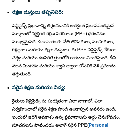
రక్షణ దుస్తులు తప్పనిసరి:
పెస్టిసైడ్స్ ప్రభావాన్ని తగ్గించడానికి అత్యంత ప్రభావవంతమైన
మార్గాలలో వ్యక్తిగత రక్షణ పరికరాలు (PPE) ధరించడం
ముఖ్యమైనది. ఉదాహరణకు చేతి తొడుగులు, ముసుగులు,
కళ్లద్దాలు మరియు రక్షణ దుస్తులు. ఈ PPE పెస్టిసైడ్స్ నేరుగా
చర్మం మరియు ఊపిరితిత్తులతోకి రాకుండా నివారిస్తుంది, దీని
వలన మింగడం మరియు శ్వాస ద్వారా లోపలికి వెళ్లే ప్రమాదం
తగ్గుతుంది.
సరైన శిక్షణ మరియు విద్య:
రైతులు పెస్టిసైడ్స్ ను సురక్షితంగా ఎలా వాడాలో, ఎలా
నిర్వహించాలో సరైన శిక్షణ పొంది ఉండాల్సిన అవసరం ఉంది.
ఇందులో జరిగే అవకాశం ఉన్న ప్రమాదాలను అర్థం చేసుకోవడం,
సూచనలను పాటించడం అలాగే సరైన PPE(
Personal