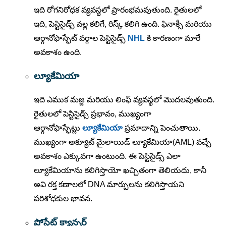
ఇది రోగనిరోధక వ్యవస్థలో ప్రారంభమవుతుంది. రైతులలో
ఇది, పెస్టిసైడ్స్ వల్ల కలిగే, రిస్క్ కలిగి ఉంది. ఫినాక్సీ మరియు
ఆర్గానోఫాస్ఫేట్ వర్గాల పెస్టిసైడ్స్
NHL
కి కారణంగా మారే
అవకాశం ఉంది.
ల్యూకేమియా
ఇది ఎముక మజ్జ మరియు లింఫ్ వ్యవస్థలో మొదలవుతుంది.
రైతులలో పెస్టిసైడ్స్ ప్రభావం, ముఖ్యంగా
ఆర్గానోఫాస్ఫేట్లు
ల్యూకేమియా
ప్రమాదాన్ని పెంచుతాయి.
ముఖ్యంగా అక్యూట్ మైలాయిడ్ ల్యూకేమియా(AML) వచ్చే
అవకాశం ఎక్కువగా ఉంటుంది. ఈ పెస్టిసైడ్స్ ఎలా
ల్యూకేమియాను కలిగిస్తాయో ఖచ్చితంగా తెలియదు, కానీ
అవి రక్త కణాలలో DNA మార్పులను కలిగిస్తాయని
పరిశోధకుల భావన.
ప్రోస్టేట్ క్యాన్సర్