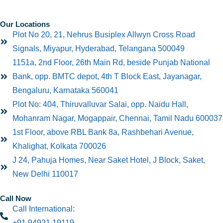
Our Locations
Plot No 20, 21, Nehrus Busiplex Allwyn Cross Road
Signals, Miyapur, Hyderabad, Telangana 500049
1151a, 2nd Floor, 26th Main Rd, beside Punjab National
Bank, opp. BMTC depot, 4th T Block East, Jayanagar,
Bengaluru, Karnataka 560041
Plot No: 404, Thiruvalluvar Salai, opp. Naidu Hall,
Mohanram Nagar, Mogappair, Chennai, Tamil Nadu 600037
1st Floor, above RBL Bank 8a, Rashbehari Avenue,
Khalighat, Kolkata 700026
J 24, Pahuja Homes, Near Saket Hotel, J Block, Saket,
New Delhi 110017
Call Now
Call International:
+91 94921 19119