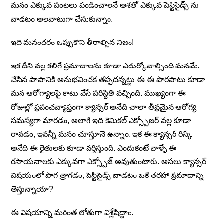
మనం ఎక్కువ పంటలు పండించాలనే ఆశతో ఎక్కువ పెస్టిసైడ్స్ ను
వాడటం అలవాటుగా చేసుకున్నాం.
ఇది మనందరం ఒప్పుకొని తీరాల్సిన నిజం!
ఇక దీని వల్ల కలిగే ప్రమాదాలను కూడా ఎదుర్కోవాల్సింది మనమే.
చేసిన పాపానికి అనుభవించక తప్పదన్నట్టు ఈ ఈ పొరపాటు కూడా
మన ఆరోగ్యాలపై కాటు వేసే పరిస్థితి వచ్చింది. ముఖ్యంగా ఈ
రోజుల్లో ప్రపంచవ్యాప్తంగా క్యాన్సర్ అనేది చాలా తీవ్రమైన ఆరోగ్య
సమస్యగా మారడం, అలాగే ఇది కెమికల్ ఎక్స్పోజర్ వల్ల కూడా
రావడం, ఇవన్నీ మనం చూస్తూనే ఉన్నాం. ఇక ఈ క్యాన్సర్ రిస్క్
అనేది ఈ రైతులకు కూడా వర్తిస్తుంది. ఎందుకంటే వాళ్ళే ఈ
రసాయనాలకు ఎక్కువగా ఎక్స్పోజ్ అవుతుంటారు. అసలు క్యాన్సర్
విషయంలో పొగ త్రాగడం, పెస్టిసైడ్స్ వాడటం ఒకే తరహా ప్రమాదాన్ని
తెస్తున్నాయా?
ఈ విషయాన్ని మరింత లోతుగా విశ్లేషిద్దాం.