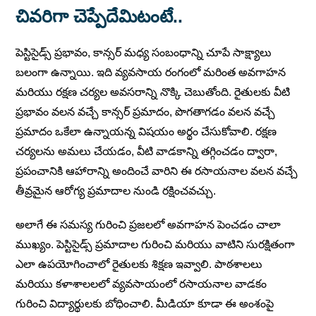
చివరిగా చెప్పేదేమిటంటే..
పెస్టిసైడ్స్ ప్రభావం, కాన్సర్ మధ్య సంబంధాన్ని చూపే సాక్ష్యాలు
బలంగా ఉన్నాయి. ఇది వ్యవసాయ రంగంలో మరింత అవగాహన
మరియు రక్షణ చర్యల అవసరాన్ని నొక్కి చెబుతోంది. రైతులకు వీటి
ప్రభావం వలన వచ్చే కాన్సర్ ప్రమాదం, పొగతాగడం వలన వచ్చే
ప్రమాదం ఒకేలా ఉన్నాయన్న విషయం అర్థం చేసుకోవాలి. రక్షణ
చర్యలను అమలు చేయడం, వీటి వాడకాన్ని తగ్గించడం ద్వారా,
ప్రపంచానికి ఆహారాన్ని అందించే వారిని ఈ రసాయనాల వలన వచ్చే
తీవ్రమైన ఆరోగ్య ప్రమాదాల నుండి రక్షించవచ్చు.
అలాగే ఈ సమస్య గురించి ప్రజలలో అవగాహన పెంచడం చాలా
ముఖ్యం. పెస్టిసైడ్స్ ప్రమాదాల గురించి మరియు వాటిని సురక్షితంగా
ఎలా ఉపయోగించాలో రైతులకు శిక్షణ ఇవ్వాలి. పాఠశాలలు
మరియు కళాశాలలలో వ్యవసాయంలో రసాయనాల వాడకం
గురించి విద్యార్థులకు బోధించాలి. మీడియా కూడా ఈ అంశంపై