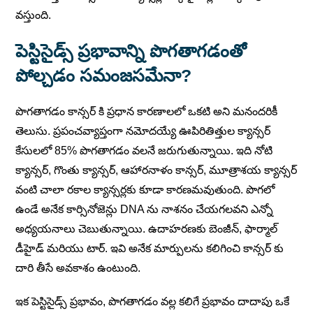
వస్తుంది.
పెస్టిసైడ్స్
ప్రభావాన్ని పొగతాగడంతో
పోల్చడం సమంజసమేనా?
పొగతాగడం కాన్సర్ కి ప్రధాన కారణాలలో ఒకటి అని మనందరికీ
తెలుసు. ప్రపంచవ్యాప్తంగా నమోదయ్యే ఊపిరితిత్తుల క్యాన్సర్
కేసులలో 85% పొగతాగడం వలనే జరుగుతున్నాయి. ఇది నోటి
క్యాన్సర్, గొంతు క్యాన్సర్, ఆహారనాళం కాన్సర్, మూత్రాశయ క్యాన్సర్
వంటి చాలా రకాల క్యాన్సర్లకు కూడా కారణమవుతుంది. పొగలో
ఉండే అనేక కార్సినోజెన్లు DNA ను నాశనం చేయగలవని ఎన్నో
అధ్యయనాలు చెబుతున్నాయి. ఉదాహరణకు బెంజీన్, ఫార్మాల్
డీహైడ్ మరియు టార్. ఇవి అనేక మార్పులను కలిగించి కాన్సర్ కు
దారి తీసే అవకాశం ఉంటుంది.
ఇక పెస్టిసైడ్స్ ప్రభావం, పొగతాగడం వల్ల కలిగే ప్రభావం దాదాపు ఒకే