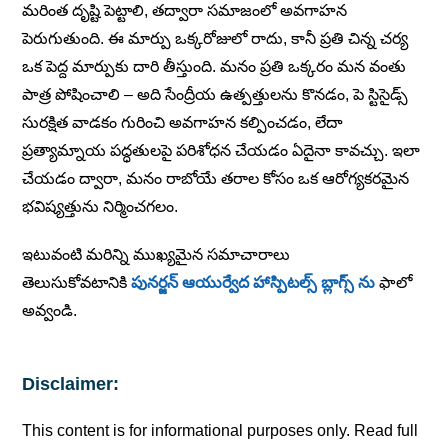
మరింత దృష్టి పెట్టాలి, తద్వారా సమాజంలో అవగాహన
పెరుగుతుంది. ఈ మార్పు ఒక్కరోజులో రాదు, కానీ ప్రతి చిన్న చర్య
ఒక పెద్ద మార్పుకు దారి తీస్తుంది. మనం ప్రతి ఒక్కరం మన వంతు
పాత్ర పోషించాలి – అది సేంద్రీయ ఉత్పత్తులను కొనడం, పె స్టిసైడ్స్
సురక్షిత వాడకం గురించి అవగాహన కల్పించడం, లేదా
ప్రత్యామ్నాయ పద్ధతులపై పరిశోధన చేయడం ఏదైనా కావచ్చు. ఇలా
చేయడం ద్వారా, మనం రాబోయే తరాల కోసం ఒక ఆరోగ్యకరమైన
భవిష్యత్తును నిర్మించగలం.
ఇటువంటి మరిన్ని ముఖ్యమైన సమాచారాలు
తెలుసుకోవటానికి
పునర్జన్ ఆయుర్వేద హాస్పిటల్స్ బ్లాగ్స్ ను
ఫాలో
అవ్వండి.
Disclaimer:
This content is for informational purposes only. Read full