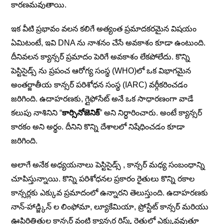
కారణమవుతాయి.
ఇక వీటి ప్రభావం వలన కలిగే అత్యంత ప్రమాదకరమైన విషయం
ఏమిటంటే, ఇవి DNA ను నాశనం చేసే అవకాశం కూడా ఉంటుంది.
దీనివలన క్యాన్సర్ ప్రమాదం పెరిగే అవకాశం లేకపోలేదు. కొన్ని
పెస్టిసైడ్స్ ను ప్రపంచ ఆరోగ్య సంస్థ (WHO)లో ఒక విభాగమైన
అంతర్జాతీయ కాన్సర్ పరిశోధన సంస్థ (IARC) వర్గీకరించడం
జరిగింది. ఉదాహరణకు, గ్లైఫోసేట్ అనే ఒక సాధారణంగా వాడే
కలుపు నాశినిని “
కార్సినోజెనిక్
” అని నిర్ధారించారు. అంటే క్యాన్సర్
కారకం అని అర్థం. దీనిని కొన్ని దేశాలలో నిషేధించడం కూడా
జరిగింది.
అలాగే అనేక అధ్యయనాలు పెస్టిసైడ్స్ , కాన్సర్ మధ్య సంబంధాన్ని
చూపిస్తున్నాయి. కొన్ని పరిశోధనల ప్రకారం రైతులు కొన్ని రకాల
కాన్సర్లకు ఎక్కువ ప్రమాదంలో ఉన్నారని తెలుస్తుంది. ఉదాహరణకు
నాన్-హాడ్జ్కిన్ ల లింఫోమా, ల్యూకేమియా, ప్రోస్టేట్ కాన్సర్ మరియు
ఊపిరితిత్తుల కాన్సర్ వంటి క్యాన్సర్ల రిస్క్ రైతుల్లో ఎక్కువవుతూ