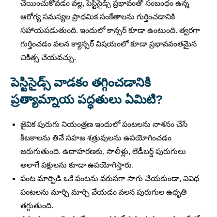
చేయించుకోవడం వల్ల, పెస్టిసైడ్స్ ప్రభావంతో సంబంధం ఉన్న
ఆరోగ్య సమస్యల ప్రాధమిక సంకేతాలను గుర్తించడానికి
సహాయపడుతుంది. ఇందులో కాన్సర్ కూడా ఉంటుంది. త్వరగా
గుర్తించడం వలన క్యాన్సర్ విషయంలో కూడా ప్రభావవంతమైన
చికిత్స చేయవచ్చు.
పెస్టిసైడ్స్
వాడకం తగ్గించడానికి
ప్రత్యామ్నాయ పద్ధతులు ఏమిటి?
జైవిక పురుగు నియంత్రణ ఇందులో పంటలను నాశనం చేసే
కీటకాలను తినే సహజ శత్రువులను ఉపయోగించడం
జరుగుతుంది. ఉదాహరణకు, సాలీళ్లు, లేడీబర్డ్ పురుగులు
అలాగే పక్షులను కూడా ఉపయోగిస్తారు.
పంట మార్పిడి ఒకే పంటను వరుసగా సాగు చేయకుండా, వివిధ
పంటలను మార్చి మార్చి వేయడం వలన పురుగుల ఉధృతి
తగ్గుతుంది.