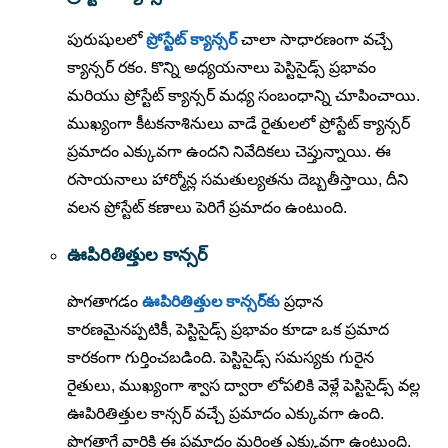
పురుషులలో
ప్రోస్టేట్ క్యాన్సర్
చాలా సాధారణంగా వచ్చే
క్యాన్సర్ రకం. కొన్ని అధ్యయనాలు పెస్టిసైడ్స్ ప్రభావం
మరియు ప్రోస్టేట్ క్యాన్సర్ మధ్య సంబంధాన్ని చూపించాయి.
ముఖ్యంగా కీటకనాశినులు వాడే రైతులలో ప్రోస్టేట్ క్యాన్సర్
ప్రమాదం ఎక్కువగా ఉందని నివేదికలు చెప్తున్నాయి. ఈ
రసాయనాలు హార్మోన్ల సమతుల్యతను దెబ్బతీస్తాయి, దీని
వలన ప్రోస్టేట్ కణాలు పెరిగే ప్రమాదం ఉంటుంది.
ఊపిరితిత్తుల కాన్సర్
పొగతాగడం
ఊపిరితిత్తుల కాన్సర్‌కు
ప్రధాన
కారణమైనప్పటికీ, పెస్టిసైడ్స్ ప్రభావం కూడా ఒక ప్రమాద
కారకంగా గుర్తించబడింది. పెస్టిసైడ్స్ సమస్యకు గురైన
రైతులు, ముఖ్యంగా శ్వాస ద్వారా లోపలికి వెళ్లే పెస్టిసైడ్స్ వల్ల
ఊపిరితిత్తుల కాన్సర్ వచ్చే ప్రమాదం ఎక్కువగా ఉంది.
పొగతాగే వారికి ఈ ప్రమాదం మరింత ఎక్కువగా ఉంటుంది.