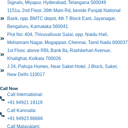
Signals, Miyapur, Hyderabad, Telangana 500049
1151a, 2nd Floor, 26th Main Rd, beside Punjab National
Bank, opp. BMTC depot, 4th T Block East, Jayanagar,
Bengaluru, Karnataka 560041
Plot No: 404, Thiruvalluvar Salai, opp. Naidu Hall,
Mohanram Nagar, Mogappair, Chennai, Tamil Nadu 600037
1st Floor, above RBL Bank 8a, Rashbehari Avenue,
Khalighat, Kolkata 700026
J 24, Pahuja Homes, Near Saket Hotel, J Block, Saket,
New Delhi 110017
Call Now
Call International:
+91 94921 19119
Call Kannada:
+91 94923 86666
Call Malayalam: