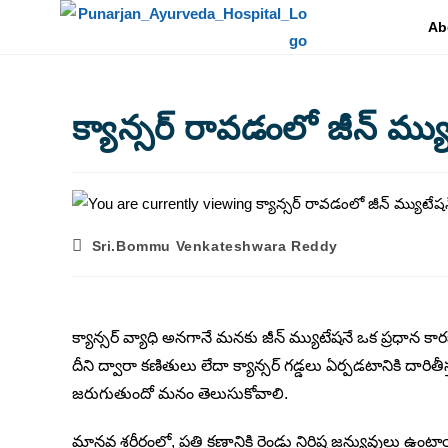
Ab
క్యాన్సర్ రావడంలో జీన్ మ్యు
Sri.Bommu Venkateshwara Reddy
క్యాన్సర్ వ్యాధి అనగానే మనకు జీన్ మ్యుటేషనే ఒక ప్రధాన కా
దీని ద్వారా కణితులు లేదా క్యాన్సర్ గడ్డలు ఏర్పడటానికి దా
జరుగుతుందో మనం తెలుసుకోవాలి.
మానవ శరీరంలో, ప్రతి కణానికి రెండు నిర్దిష్ట జన్యువులు ఉంటా