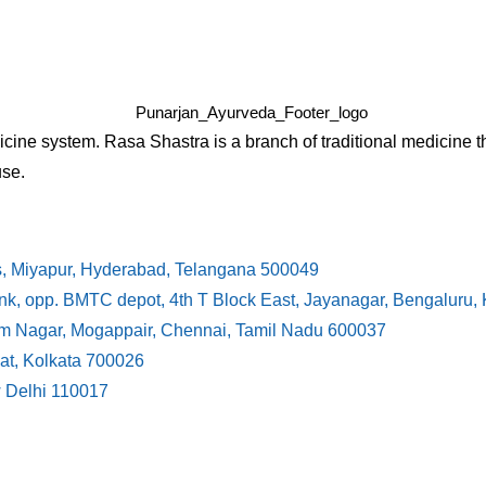
cine system. Rasa Shastra is a branch of traditional medicine t
use.
s, Miyapur, Hyderabad, Telangana 500049
ank, opp. BMTC depot, 4th T Block East, Jayanagar, Bengaluru
ram Nagar, Mogappair, Chennai, Tamil Nadu 600037
at, Kolkata 700026
w Delhi 110017