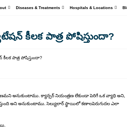
out
Diseases & Treatments
Hospitals & Locations
Bl
టేషన్ కీలక పాత్ర పోషిస్తుందా?
రణమని అనుకుంటాము. క్యాన్సర్ నియంత్రణ లేకుండా పెరిగే ఒక వ్యాధి అని,
రితీస్తుంది అని అనుకుంటాము. సెల్యులార్ స్థాయిలో కణాలపెరుగుదల ఎలా
యి.