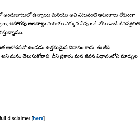
రంలో అందుబాటులో ఉన్నాయి మరియు అవి ఎటువంటి ఆటంకాలు లేకుండా
పులు,
ఆహారపు అలవాట్లు
మరియు ఎక్కువ సేపు ఒకే చోట ఉండే జీవనశైలిత
్తున్నాము.
ఊహాజనిత ఆలోచనతో ఉండడం ఉత్తమమైన విధానం కాదు. ఈ జీన్
 మనం తెలుసుకోవాలి. దీని ప్రకారం మన జీవన విధానంలోని మార్పుల
ull disclaimer [
here
]