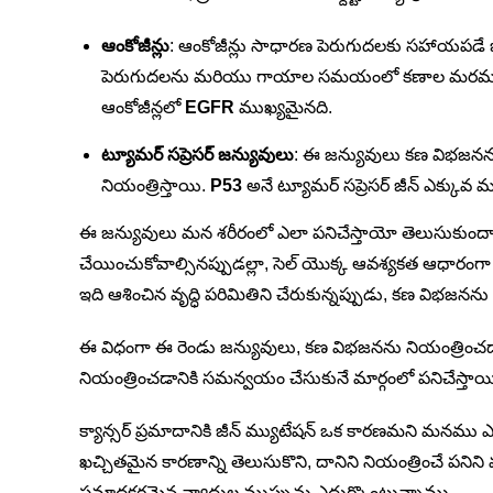
ఆంకోజీన్లు
: ఆంకోజీన్లు సాధారణ పెరుగుదలకు సహాయపడే జ
పెరుగుదలను మరియు గాయాల సమయంలో కణాల మరమ్మత్త
ఆంకోజీన్లలో
EGFR
ముఖ్యమైనది.
ట్యూమర్ సప్రెసర్ జన్యువులు
: ఈ జన్యువులు కణ విభజనన
నియంత్రిస్తాయి.
P53
అనే ట్యూమర్ సప్రెసర్ జీన్ ఎక్కువ 
ఈ జన్యువులు మన శరీరంలో ఎలా పనిచేస్తాయో తెలుసుకుంద
చేయించుకోవాల్సినప్పుడల్లా, సెల్ యొక్క ఆవశ్యకత ఆధారంగ
ఇది ఆశించిన వృద్ధి పరిమితిని చేరుకున్నప్పుడు, కణ విభ
ఈ విధంగా ఈ రెండు జన్యువులు, కణ విభజనను నియంత్రించ
నియంత్రించడానికి సమన్వయం చేసుకునే మార్గంలో పనిచేస్తాయ
క్యాన్సర్ ప్రమాదానికి జీన్ మ్యుటేషన్ ఒక కారణమని మనము ఎల్లప
ఖచ్చితమైన కారణాన్ని తెలుసుకొని, దానిని నియంత్రించే పని
ప్రమాదకరమైన వ్యాధుల ముప్పును ఎదుర్కొంటున్నాము.