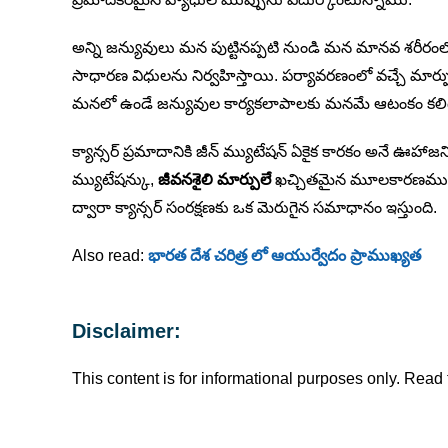
అన్ని జన్యువులు మన పుట్టినప్పటి నుండి మన మానవ శరీ
సాధారణ విధులను నిర్వహిస్తాయి. పర్యావరణంలో వచ్చే మార్
మనలో ఉండే జన్యువుల కార్యకలాపాలకు మనమే ఆటంకం కలిగిస
క్యాన్సర్ ప్రమాదానికి జీన్ మ్యుటేషన్ ఏకైక కారకం అనే 
మ్యుటేషన్కు,
జీవనశైలి మార్పులే
ఖచ్చితమైన మూలకారణము అని
ద్వారా క్యాన్సర్ సంరక్షణకు ఒక మెరుగైన సమాధానం ఇస్తుంది.
Also read:
భారత దేశ చరిత్ర లో ఆయుర్వేదం ప్రాముఖ్యత
Disclaimer:
This content is for informational purposes only. Read f