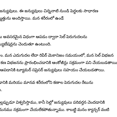
న్యువులు. ఈ జన్యువులు చిన్ననాటి నుండి పెద్దలకు సాధారణ
ును అందిస్తాయి. మన శరీరంలో ఉండే
ు అవసరమైన విధంగా ఆపడం ద్వారా సెల్ పెరుగుదలను
మ్యుటేషన్లను చెందుతూ ఉంటుంది.
ాం. మన ఎదుగుదల లేదా రిపేర్ మెకానిజం సమయంలో, మన సెల్ విభజన
ా కణ విభజనను ప్రారంభించడానికి ఆంకోజీన్లు సక్రమంగా పని చేయబడతాయి
జనను ఆపడానికి ట్యూమర్ సప్రెసర్ జన్యువులు సహయం చేయబడతాయి.
డానికి మరియు మానవ శరీరంలోని కణాల పెరుగుదల రేటును
ి.
్పుడూ విశ్వసిస్తాము, కానీ సెల్లో జన్యువులు పరివర్తన చెందడానికి
ని మనము నక్రమంగా చేయలేకపోతున్నాము. కాబట్టి మనం క్యాన్సర్ వంటి