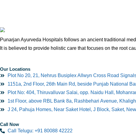
Punarjan Ayurveda Hospitals follows an ancient traditional medi
It is believed to provide holistic care that focuses on the root ca
Our Locations
Plot No 20, 21, Nehrus Busiplex Allwyn Cross Road Signal
1151a, 2nd Floor, 26th Main Rd, beside Punjab National B
Plot No: 404, Thiruvalluvar Salai, opp. Naidu Hall, Mohan
1st Floor, above RBL Bank 8a, Rashbehari Avenue, Khaligh
J 24, Pahuja Homes, Near Saket Hotel, J Block, Saket, Ne
Call Now
Call Telugu: +91 80088 42222