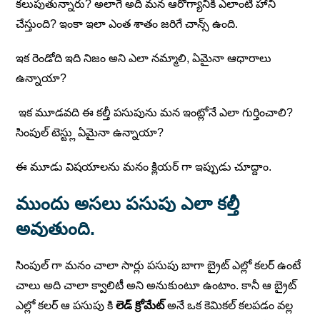
కలుపుతున్నారు? అలాగే అది మన ఆరోగ్యానికి ఎలాంటి హాని
చేస్తుంది? ఇంకా ఇలా ఎంత శాతం జరిగే చాన్స్ ఉంది.
ఇక రెండోది ఇది నిజం అని ఎలా నమ్మాలి, ఏమైనా ఆధారాలు
ఉన్నాయా?
ఇక మూడవది ఈ కల్తీ పసుపును మన ఇంట్లోనే ఎలా గుర్తించాలి?
సింపుల్ టెస్ట్లు ఏమైనా ఉన్నాయా?
ఈ మూడు విషయాలను మనం క్లియర్ గా ఇప్పుడు చూద్దాం.
ముందు అసలు పసుపు ఎలా కల్తీ
అవుతుంది.
సింపుల్ గా మనం చాలా సార్లు పసుపు బాగా బ్రైట్ ఎల్లో కలర్ ఉంటే
చాలు అది చాలా క్వాలిటీ అని అనుకుంటూ ఉంటాం. కానీ ఆ బ్రైట్
ఎల్లో కలర్ ఆ పసుపు కి
లెడ్ క్రోమేట్
అనే ఒక కెమికల్ కలపడం వల్ల