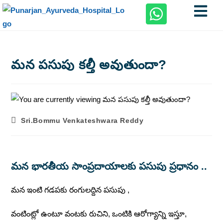
మన పసుపు కల్తీ అవుతుందా?
Sri.Bommu Venkateshwara Reddy
మన భారతీయ సాంప్రదాయాలకు పసుపు ప్రధానం ..
మన ఇంటి గడపకు రంగులద్దిన పసుపు ,
వంటింట్లో ఉంటూ వంటకు రుచిని, ఒంటికి ఆరోగ్యాన్ని ఇస్తూ,