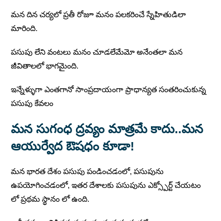
మన దిన చర్యలో ప్రతీ రోజూ మనం పలకరించే స్నేహితుడిలా
మారింది.
పసుపు లేని వంటలు మనం చూడలేమేమో అనేంతలా మన
జీవితాలలో భాగమైంది.
ఇన్నేళ్ళుగా ఎంతగానో సాంప్రదాయంగా ప్రాధాన్యత సంతరించుకున్న
పసుపు కేవలం
మన సుగంధ ద్రవ్యం మాత్రమే కాదు..మన
ఆయుర్వేద ఔషధం కూడా!
మన భారత దేశం పసుపు పండించడంలో, పసుపును
ఉపయోగించడంలో, ఇతర దేశాలకు పసుపును ఎక్స్పోర్ట్ చేయటం
లో ప్రథమ స్థానం లో ఉంది.