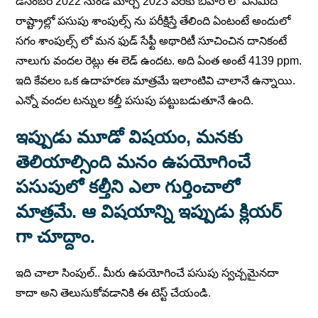
డిసంబర్ 2022 నుండి మార్చ్ 2023 వరకు బీహార్ లో ఎనిమిది
రాష్ట్రాల్లో పసుపు శాంపుల్స్ ను పరీక్షిస్తే తేలింది ఏంటంటే అందులో
సగం శాంపుల్స్ లో మన ఫుడ్ సేఫ్టీ అథారిటీ సూచించిన దానికంటే
నాలుగు వందల రెట్లు ఈ లెడ్ ఉందట. అది ఏంత అంటే 4139 ppm.
ఇది కేవలం ఒక ఉదాహరణ మాత్రమే ఇలాంటివి చాలానే ఉన్నాయి.
ఎన్నో వందల టన్నుల కల్తీ పసుపు పట్టుబడుతూనే ఉంది.
ఇప్పుడు మూడో విషయం, మనకు
తెలియాల్సింది మనం ఉపయోగించే
పసుపులో కల్తీని ఎలా గుర్తించాలో
మాత్రమే.
ఆ విషయాన్ని ఇప్పుడు క్లియర్
గా చూద్దాం.
ఇది చాలా సింపుల్.. మీరు ఉపయోగించే పసుపు స్వచ్చమైనదా
కాదా అని తెలుసుకోవడానికి ఈ టెస్ట్ చేయండి.