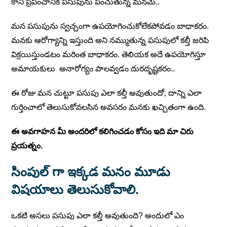
కానీ ప్రపంచానికి పసుపును పంచుతున్న మనమే..
మన పసుపును స్వచ్చంగా ఉపయోగించుకోలేకపోవడం బాధాకరం.
మనకు ఆరోగ్యాన్ని ఇస్తుంది అని నమ్ముతున్న పసుపులో కల్తీ జరిపి
విక్రయిస్తుండటం మరింత బాధాకరం. తెలియక అదే ఉపయోగిస్తూ
అమాయకులు అనారోగ్యం పాలవ్వడం దురదృష్టకరం..
ఈ రోజు మన చుట్టూ పసుపు ఎలా కల్తీ అవుతుందో, దాన్ని ఎలా
గుర్తించాలో తెలుసుకోవలసిన అవసరం మనకు ఖచ్చితంగా ఉంది.
ఈ అవగాహన మీ అందరిలో కలిగించడం కోసం ఇది మా చిరు
ప్రయత్నం.
సింపుల్ గా ఇక్కడ మనం మూడు
విషయాలు తెలుసుకోవాలి.
ఒకటి అసలు పసుపు ఎలా కల్తీ అవుతుంది? అందులో ఎం