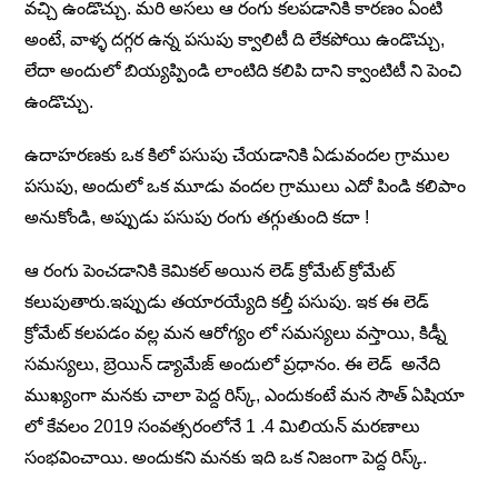
వచ్చి ఉండొచ్చు. మరి అసలు ఆ రంగు కలపడానికి కారణం ఏంటి
అంటే, వాళ్ళ దగ్గర ఉన్న పసుపు క్వాలిటీ ది లేకపోయి ఉండొచ్చు,
లేదా అందులో బియ్యప్పిండి లాంటిది కలిపి దాని క్వాంటిటీ ని పెంచి
ఉండొచ్చు.
ఉదాహరణకు ఒక కిలో పసుపు చేయడానికి ఏడువందల గ్రాముల
పసుపు, అందులో ఒక మూడు వందల గ్రాములు ఎదో పిండి కలిపాం
అనుకోండి, అప్పుడు పసుపు రంగు తగ్గుతుంది కదా !
ఆ రంగు పెంచడానికి కెమికల్ అయిన లెడ్ క్రోమేట్ క్రోమేట్
కలుపుతారు.ఇప్పుడు తయారయ్యేది కల్తీ పసుపు. ఇక ఈ లెడ్
క్రోమేట్ కలపడం వల్ల మన ఆరోగ్యం లో సమస్యలు వస్తాయి, కిడ్నీ
సమస్యలు, బ్రెయిన్ డ్యామేజ్ అందులో ప్రధానం. ఈ లెడ్ అనేది
ముఖ్యంగా మనకు చాలా పెద్ద రిస్క్, ఎందుకంటే మన సౌత్ ఏషియా
లో కేవలం 2019 సంవత్సరంలోనే 1 .4 మిలియన్ మరణాలు
సంభవించాయి. అందుకని మనకు ఇది ఒక నిజంగా పెద్ద రిస్క్.