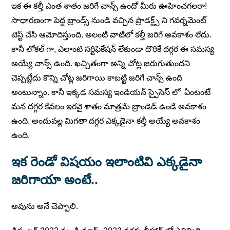
ఇక ఈ కల్తీ ఎంత శాతం జరిగే చాన్స్ ఉందో మీరు ఊహించగలరా!
సాధారణంగా పెద్ద బ్రాండ్స్ నుండి వచ్చిన ప్రాడక్ట్స్ ని గవర్నమెంట్
టెస్ట్ చేసి ఆమోదిస్తుంది. అలంటి వాటిలో కల్తీ జరిగే అవకాశం లేదు.
కానీ లోకల్ గా, ఎలాంటి సర్టిఫికేషన్ లేకుండా దొరికే దగ్గర ఈ సమస్య
అయ్యే చాన్స్ ఉంది. ఖచ్చితంగా అన్ని చోట్ల జరుగుతుందని
చెప్పట్లేదు కొన్ని చోట్ల జరిగాయి కాబట్టి జరిగే చాన్స్ ఉంది
అంటున్నాం. కానీ ఇక్కడ సమస్య ఇండియన్ స్పైసెస్ లో ఏంటంటే
మన దగ్గర కేవలం ఇరవై శాతం మాత్రమే బ్రాండెడ్ ఉండే అవకాశం
ఉంది. అందువల్ల మిగతా దగ్గర ఎక్కడైనా కల్తీ అయ్యే అవకాశం
ఉంది.
ఇక రెండో విషయం ఇలాంటివి ఎక్కడైనా
జరిగాయా అంటే..
అవును అనే చెప్పాలి.