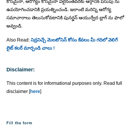
కోసమైనా, ఆరోగ్యం కోసమైనా వీలైనంతవరకు ఆర్గానిక్ పసుపు ను
ఉపయోగించడానికి ప్రయత్నించండి. ఇలాంటి మరిన్ని ఆరోగ్య
సమాచారాలు తెలుసుకోవటానికి పునర్జన్ ఆయుర్వేద బ్లాగ్ ను ఫాలో
అవ్వండి.
Also Read:
నిద్రనిచ్చే మెలటోనిన్ కోసం కేవలం మీ గదిలో వెలిగే
లైట్ కలర్ మార్చండి చాలు !
Disclaimer:
This content is for informational purposes only. Read full
disclaimer [
here
]
Fill the form