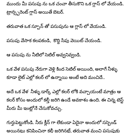
ముందు మీ పసుపు ను ఒక చంచా తీసుకొని ఒక గ్లాస్ లో వేయండి.
ట్రాన్స్పరెంట్ గ్లాస్ అయితే బెటర్.
తరువాత ఒక స్పూన్ తో పసుపును ఆ గ్లాస్ లో వేయండి.
పసుపు వేసాక కలపకండి, కొద్ది సేపు వెయిట్ చేయండి.
ఆ పసుపు ను నీటిలో సెటిల్ అవ్వనివ్వండి.
ఒక వేళ పసుపు నేరుగా వెళ్లి కింద సెటిల్ అయింది, అలాగే నీళ్ళు
కూడా లైట్ ఎల్లో కలర్ లో ఉన్నాయి అంటే అది మంచిదే..
అదే ఒక వేళ నీళ్ళు డార్క్ ఎల్లో కలర్ లోకి వచ్చాయంటే మాత్రం ఆ
కలర్ కోసం అందులో కల్తీ జరిగి ఉండే అవకాశం ఉంది. ఈ చిన్న టెస్ట్
మీరు మీ ఇంట్లోనే చేసుకోవచ్చు.
గుర్తుపెట్టుకోండి. నీరు క్లీన్ గా లేకుండా ఏదైనా అందులో సస్పెండ్
అయినట్టు కనిపించినా కల్తీ జరిగినట్టే, తరువాత మంచి పసుపుకు