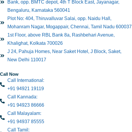
Bank, opp. BMTC depot, 4th T Block East, Jayanagar,
Bengaluru, Karnataka 560041
Plot No: 404, Thiruvalluvar Salai, opp. Naidu Hall,
Mohanram Nagar, Mogappair, Chennai, Tamil Nadu 600037
1st Floor, above RBL Bank 8a, Rashbehari Avenue,
Khalighat, Kolkata 700026
J 24, Pahuja Homes, Near Saket Hotel, J Block, Saket,
New Delhi 110017
Call Now
Call International:
+91 94921 19119
Call Kannada:
+91 94923 86666
Call Malayalam:
+91 94937 85555
Call Tamil: