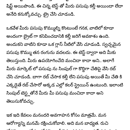
షిఫ్ట్ అయిపొండి. ఈ చిన్న టెస్ట్ తో మీరు పసుపు కల్తీ అయిందా లేదా
అనేది కనుక్కోవచ్చు. ట్రై చేసి చూడండి.
ఒకవేళ మీరు పసుపు కొమ్ముల్ని కొంటుంటే గనక, వాటిలో కూడా
అందంగా బ్రైట్ గా కనిపించడానికి కల్తీ జరిగే అవకాశం ఉంది.
అందుకని వాటిని కూడా ఒక గ్లాస్ నీటిలో వేసి చూడండి. స్వచ్చమైన
పసుపు కొమ్ము తన రంగును వదలదు. ఈ టెస్ట్ ద్వారా అది మీకు
తెలుస్తుంది. మీరు ఉపయోగించేది మంచిదా కాదా అని.. అలాగే
మీరు మార్కెట్ లో పసుపు ను సింపుల్ గా కొద్దిగా చేతిపై వేసి రబ్
చేసి చూడండి. బాగా రబ్ చేసాక కల్తీ లేని పసుపు అయితే మీ చేతి కి
ఎక్కడైతే రబ్ చేసారో అక్కడ ఎల్లో కలర్ స్ట్రెయిన్ ఉంటుంది. ఇలాంటి
సింపుల్ టెస్ట్లతోనే మీరు మీ పసుపు మంచిదా కాదా అని
తెలుసుకోవచ్చు.
ఇక ఇది కేవలం మనందరి అవగాహన కోసం మాత్రమే. మన
ఆరోగ్యాన్ని మనమే రక్షించుకోవాలి. అది మన బాధ్యత. రుచి