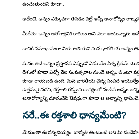
ఉంచుతుందని కూడా..
అదేంటి, అన్నం ఎక్కువగా తినడం వల్లే అన్నీ అనారోగ్యం రాజ్య
మీరేమో అన్నం ఆరోగ్యానికి కారణం అని ఎలా అంటున్నారు అనేది
దానికి సమాధానంగా మీకు తెలియని మన భారతీయ అన్నం తినే అల
మనం తినే అన్నం ప్రస్తావన ఎప్పుడో ఏడు వేల ఏళ్ళ క్రితమే
దేశంలో కూడా ఎన్నో వేల సంవత్సరాల నుండే అన్నం తింటూ వస్త
కూడా రాయబడి ఉంది. మన భారతీయ వైద్య సంపద ఆయుర్వేద
ఉత్తమమైనదని, రక్తశాలి రకమైన ధాన్యంతో వండిన అన్నం అన్ని
అనారోగ్యాన్ని దూరంచేసే ఔషధంగా కూడా ఆ అన్నాన్ని భావించ
సరే..ఈ రక్తశా
లి
ధాన్యమేంటి?
మేమంతా ఈ సన్నబియ్యం, బాస్మతీ తింటుంటే అని మీ సందేహం