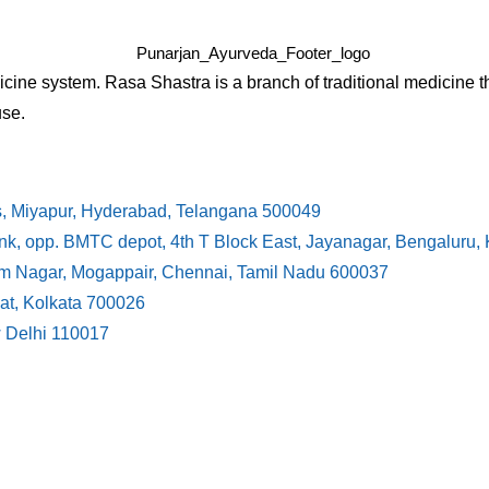
cine system. Rasa Shastra is a branch of traditional medicine t
use.
s, Miyapur, Hyderabad, Telangana 500049
ank, opp. BMTC depot, 4th T Block East, Jayanagar, Bengaluru
ram Nagar, Mogappair, Chennai, Tamil Nadu 600037
at, Kolkata 700026
w Delhi 110017