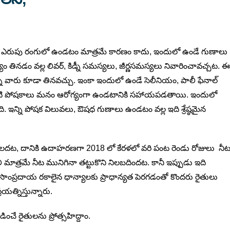
ం రంగు ఎరుపు రంగులో ఉండటం మాత్రమే కారణం కాదు, ఇందులో ఉండే గుణాలు
ాన్యం తినడం వల్ల లివర్, కిడ్నీ సమస్యలు, జీర్ణసమస్యలు నివారించావచ్చట. ఈ
 ఉన్న వారు కూడా తినవచ్చు. ఇంకా ఇందులో ఉండే సెలీనియం, పాలీ ఫేనాల్
యం వంటి పోషకాలు మనం ఆరోగ్యంగా ఉండటానికి సహాయపడతాయి. ఇందులో
ి. ఇన్ని పోషక విలువలు, ఔషధ గుణాలు ఉండటం వల్ల ఇది శ్రేష్ఠమైన
కోగాలదట, దానికి ఉదాహరణగా 2018 లో కేరళలో వరి పంట రెండు రోజులు నీ
ి మాత్రమే నీట మునిగినా తట్టుకొని నిలబదిందట. కానీ ఇప్పుడు ఇది
 సాంప్రదాయ రకాలైన ధాన్యాలకు ప్రాధాన్యత పెరగడంతో కొందరు రైతులు
రయత్నిస్తున్నారు.
ించే రైతులను ప్రోత్సహిద్దాం.