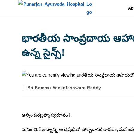
Ab
భారతీయ సాంప్రదాయ ఆహార
ఉన్న సైన్స్!
Sri.Bommu Venkateshwara Reddy
అన్నం పరబ్రహ్మ స్వరూపం !
మనం తినే అన్నాన్ని ఆ దేవుడితో పోల్చడానికి కారణం, మనందర