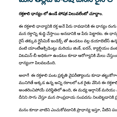
రక్తశాలి ధాన్యం లో ఉండే పోషక విలువలేంటో చూద్దాం.
ఈ రక్తశాలి ధాన్యానికి రక్త అనే పేరు రావడానికి ఈ ధాన్య
మన రక్తాన్ని శుద్ధి చేస్తాయి అనడానికి ఆ పేరు పెట్టారట. ఈ ధ
రైస్ తక్కువ గ్లైసేమిక్ ఇండెక్స్ తో ఉండటం వల్ల డయాబెటీస్
వంటి యాంటీఆక్సిడెంట్లు మరియు జింక్, ఐరన్, క్యాల్షి
విటమిన్-బీ అధికంగా ఉండటం కూడా ఆరోగ్యానికి మేలు చేస్తుంద
ధాన్యంగా పిలవబడింది.
అలాగే ఈ రక్తశాలి పంట ప్రకృతి వైపరీత్యాలను కూడా తట్టు
మునిగితే అక్కడ ఉన్న అన్ని రకాలలో ఒక రైతు వేసిన ఈ రక్తశాల
అంతరించిపోయే పరిస్థితిలో ఉంది, ఈ మధ్య ఆర్గానిక్ మరియు
దీనిని సాగు చేస్తూ మన సాంప్రదాయ సంపదను నిలబెట్టడానికి ప్
మనం కూడా వాటిని ఎంచుకోవడానికి ప్రాధాన్య ఇస్తూ, వీటిని పండ