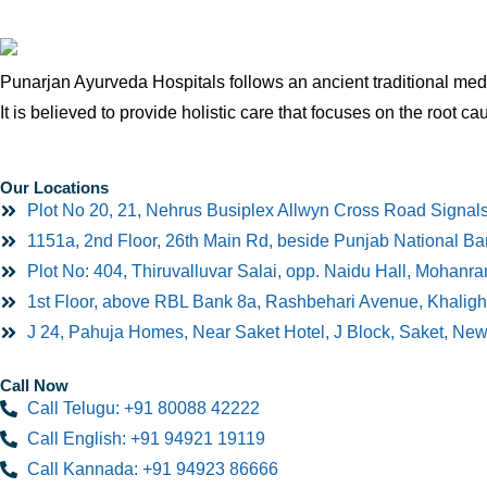
Punarjan Ayurveda Hospitals follows an ancient traditional medi
It is believed to provide holistic care that focuses on the root ca
Our Locations
Plot No 20, 21, Nehrus Busiplex Allwyn Cross Road Signal
1151a, 2nd Floor, 26th Main Rd, beside Punjab National B
Plot No: 404, Thiruvalluvar Salai, opp. Naidu Hall, Mohan
1st Floor, above RBL Bank 8a, Rashbehari Avenue, Khaligh
J 24, Pahuja Homes, Near Saket Hotel, J Block, Saket, Ne
Call Now
Call Telugu: +91 80088 42222
Call English: +91 94921 19119
Call Kannada: +91 94923 86666