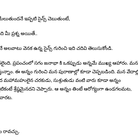
మేలుతుందనే ఇప్పటి సైన్స్ చెబుతుంటే,
 మీ ప్రశ్న అయితే..
వాటు వెనక ఉన్న సైన్స్ గురించి ఇది చదివి తెలుసుకోండి.
 మొదలైంది. ప్రపంచంలో సగం జనాభా కి ఒకప్పుడు అన్నమే ముఖ్య ఆహారం. మన
ున్నాం. ఈ అన్నం గురించి మన పురాణాల్లో కూడా చెప్పబడింది. మన వేదాల్
 మహామహులైన చరకుడు, సుశ్రుతుడు వంటి వారు కూడా అన్నం
టికంటే శ్రేష్ఠమైనదని చెప్పారు. ఆ అన్నం తింటే ఆరోగ్యంగా ఉండగలమట,
ేవారట.
 రావచ్చు.