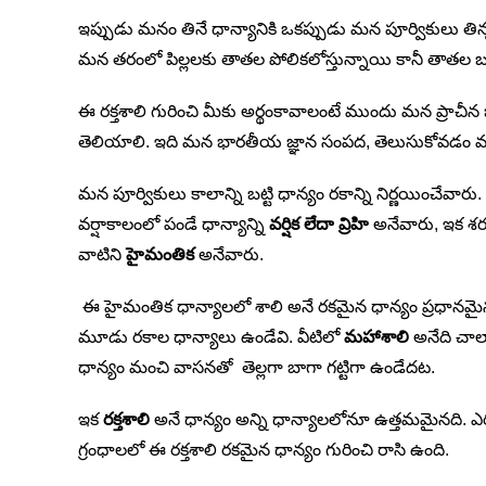
ఇప్పుడు మనం తినే ధాన్యానికి ఒకప్పుడు మన పూర్వికులు తిన్
మన తరంలో పిల్లలకు తాతల పోలికలోస్తున్నాయి కానీ తాతల బల
ఈ రక్తశాలి గురించి మీకు అర్థంకావాలంటే ముందు మన ప్రాచీ
తెలియాలి. ఇది మన భారతీయ జ్ఞాన సంపద, తెలుసుకోవడం 
మన పూర్వికులు కాలాన్ని బట్టి ధాన్యం రకాన్ని నిర్ణయించేవారు.
వర్షాకాలంలో పండే ధాన్యాన్ని
వర్షిక లేదా వ్రిహి
అనేవారు, ఇక శర
వాటిని
హైమంతిక
అనేవారు.
ఈ హైమంతిక ధాన్యాలలో శాలి అనే రకమైన ధాన్యం ప్రధానమై
మూడు రకాల ధాన్యాలు ఉండేవి. వీటిలో
మహాశాలి
అనేది చాల
ధాన్యం మంచి వాసనతో తెల్లగా బాగా గట్టిగా ఉండేదట.
ఇక
రక్తశాలి
అనే ధాన్యం అన్ని ధాన్యాలలోనూ ఉత్తమమైనది. ఎర
గ్రంధాలలో ఈ రక్తశాలి రకమైన ధాన్యం గురించి రాసి ఉంది.