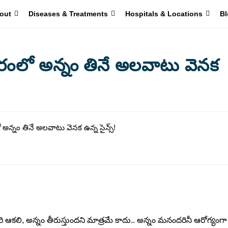
out
Diseases & Treatments
Hospitals & Locations
Bl
ంలో అన్నం తినే అలవాటు వెనక
ి ఆకలి, అన్నం తీరుస్తుందని మాత్రమే కాదు.. అన్నం మనందరినీ ఆరోగ్యంగా