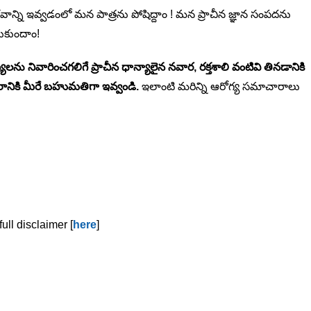
ి ఇవ్వడంలో మన పాత్రను పోషిద్దాం ! మన ప్రాచీన జ్ఞాన సంపదను
ుకుందాం!
ు నివారించగలిగే ప్రాచీన ధాన్యాలైన నవార, రక్తశాలి వంటివి తినడానికి
ీరానికి మీరే బహుమతిగా ఇవ్వండి.
ఇలాంటి మరిన్ని ఆరోగ్య సమాచారాలు
ull disclaimer [
here
]