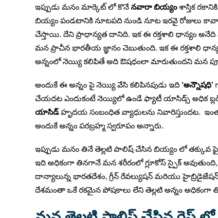
ఇప్పుడు మనం మార్కెట్ లో కొనే
నవారా బియ్యం
శాస్తిక రకాని
బియ్యం పండటానికి నూటపది నుండి నూట ఇరవై రోజులు కావాల
చేస్తాయి. దేని ప్రాధాన్యత దానిది. ఇక ఈ రక్తశాలి ధాన్
మన ప్రాచీన భారతీయ జ్ఞానం చెబుతుంది. ఇక ఈ రక్తశాలి ధాన్
అన్నంలో నెయ్యి కలిపితే అది ఔషధంలా మారుతుందని మన ప
అందుకే ఈ అన్నం పై నెయ్యి వేసి కలిపినపుడు ఇది
‘అన్నౌషధి’
గ
చేయదట ఎందుకంటే నెయ్యిలో ఉండే ఫ్యాటీ యాసిడ్స్ అధిక బ్ల
యాసిడ్
హృదయ సంబంధిత వ్యాధులను నివారిస్తుందట. ఇంతటి
అందుకే అన్నం పరబ్రహ్మ స్వరూపం అన్నారు.
ఇప్పుడు మనం తినే తెల్లటి పాలిష్ చేసిన బియ్యం లో తక్కువ 
ఇది అధికంగా తినగానే మన శరీరంలో గ్లూకోస్ స్పైక్ అవుత
దాన్యాలున్న భారతదేశం, గ్రీన్ రేవల్యుషన్ మరియు హైబ్రిడైజేషన
దేశమంతా ఒకే రకమైన పోషకాలు లేని తెల్లటి అన్నం అధికంగా తిన
మన తెల్లటి పాలిష్ చేసిన రైస్ లో