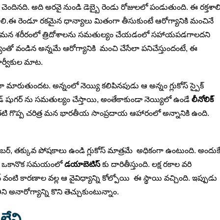
కి చెందినది. అది అరవై నుండి డెబ్బై రెండు రోజులలో పండుతుంది. ఈ రక్తశాల
ి.ఈ రెండూ రకమైన ధాన్యాలు మితంగా తీసుకుంటే ఆరోగ్యానికి మంచినే
యం అనేది మన శరీరంలో త్రిదోశాలను సమతుల్యం చేయడంలో సహాయపడగాలదని
యంతో వండిన అన్నమే ఆరోగ్యానికి మంచి చేసేలా పనిచేస్తుందంటే, ఈ
ూర్వీకుల మాట.
ా మారుతుందట. అన్నంలో నెయ్యి కలిపినపుడు ఆ అన్నం గ్లుకోస్ స్పైక్
డ్ షుగర్ ను సమతుల్యం చేస్తాయి, అంతేకాకుండా నెయ్యిలో ఉండే
లీనోలిక్
 గొప్ప చరిత్ర మన భారతీయ సాంప్రదాయ ఆహారంలో అన్నానికి ఉంది.
ఫైబర్, తక్కువ పోషకాలు ఉండి గ్లుకోస్ మాత్రమే అధికంగా ఉంటుంది. అందుక
ుంది, ఒకానొక సమయంలో
డయాబెటిస్
కు దారితీస్తుంది. లక్ష రకాల వరి
్ వంటి కారణాల వల్ల ఆ వైవిధ్యాన్ని కోల్పోయి ఈ స్థాయి వచ్చింది. ఇప్పుడు
ి అనారోగ్యాన్ని కొని తెచ్చుకుంటున్నాం.
 లేని,