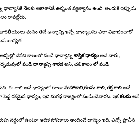
న ధాన్యానికి నేలకు ఆకాశానికీ ఉన్నంత వ్యత్యాసం ఉంది. అందుకే ఇప్పుడు
ం రావట్లేదు.
న భారతీయులు మనం తినే అన్నాన్ని ఇచ్చే ధాన్యాలను ఎలా విభాజించారో
మన బాధ్యత.
 అప్పట్లో వేసవి కాలంలో పండే ధాన్యాన్ని
శాస్తిక ధాన్యం
అనే వారు,
దృతువులో పండే ధాన్యాన్ని
శారద
అని, చలికాలం లో పండే
నది. ఈ శాలి అనే ధాన్యంలో కూడా
మహాశాలి,కలమ శాలి, రక్త శాలి
అనే
ా పెద్ద రకమైన ధాన్యం, ఇది మగధ రాజ్యంలో పండించేవారట. ఇక
కలమ
అన
ుపు వర్ణంలో ఉంటూ అధిక పోషకాలు అందించే ధాన్యం ఇది. ఎన్నో ప్రాచీన