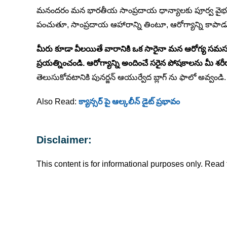
మనందరం మన భారతీయ సాంప్రదాయ ధాన్యాలకు పూర్వ వైభవాన్న
పంచుతూ, సాంప్రదాయ ఆహారాన్ని తింటూ, ఆరోగ్యాన్ని కాపాడ
మీరు కూడా వీలయితే వారానికి ఒక సారైనా మన ఆరోగ్య సమస్యలన
ప్రయత్నించండి. ఆరోగ్యాన్ని అందించే సరైన పోషకాలను మీ శర
తెలుసుకోవటానికి పునర్జన్ ఆయుర్వేద బ్లాగ్ ను ఫాలో అవ్వండి.
Also Read:
క్యాన్సర్ పై ఆల్కలీన్ డైట్ ప్రభావం
Disclaimer:
This content is for informational purposes only. Read f