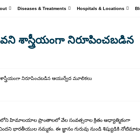
out
Diseases & Treatments
Hospitals & Locations
Bl
లవని శాస్త్రీయంగా నిరూపించబడిన
లోని హిమాలయాల ప్రాంతాలలో వేల సంవత్సరాల క్రితం ఆధ్యాత్మికంగా
ిందని భారతీయుల నమ్మకం. ఈ జ్ఞానం గురువు నుండి శిష్యుడికి నోటిమా