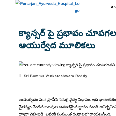
Ab
క్యాన్సర్ పై ప్రభావం చూపగ
ఆయుర్వేద మూలికలు
Sri.Bommu Venkateshwara Reddy
ఆయుర్వేదం మన ప్రాచీన సమగ్ర వైద్య విధానం. ఇది భారతదేశం
చైతన్యం చెందిన ఋషుల అనంతమైన జ్ఞానం నుండి ఆవిర్భవించ
ద్వారా చెప్పబడి, చివరికి సంస్కృత గ్రంధాలలో రాయబడింది.