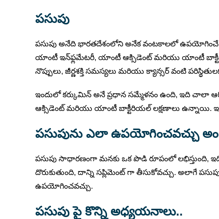
పసుపు
పసుపు అనేది భారతదేశంలోని అనేక వంటకాలలో ఉపయోగించే ఒక 
యాంటీ ఇన్‌ఫ్లమేటరీ, యాంటీ ఆక్సిడెంట్ మరియు యాంటీ బాక్టీ
నొప్పులు, జీర్ణశక్తి సమస్యలు మరియు క్యాన్సర్ వంటి పరిస్థిత
ఇందులో కర్కుమిన్ అనే ప్రధాన సమ్మేళనం ఉంది, ఇది చాలా ఆర
ఆక్సిడెంట్ మరియు యాంటీ బాక్టీరియల్ లక్షణాలు ఉన్నాయి. 
పసుపును ఎలా ఉపయోగించవచ్చు అంట
పసుపు సాధారణంగా మనకు ఒక పొడి రూపంలో లభిస్తుంది, ఇద
దొరుకుతుంది, దాన్ని సప్లిమెంట్ గా తీసుకోవచ్చు. అలాగే పసు
ఉపయోగించవచ్చు.
పసుపు పై కొన్ని అధ్యయనాలు..