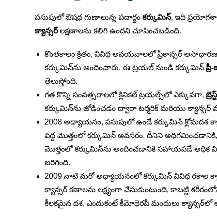
పసుపులో ఔషధ గుణాలున్న పదార్థం
కర్కుమిన్
, ఇది ప్రయోగశా
క్యాన్సర్
లక్షణాలను కలిగి ఉందని చూపించబడింది.
కొంతకాలం క్రితం, వివిధ అవయవాలలో ప్రీకాన్సర్ అసాధ
కర్కుమిన్‌ను అందించారు. ఈ ట్రయల్ నుండి కర్కుమిన్
ప్రీ
తెలుస్తోంది.
గత కొన్ని సంవత్సరాలలో క్లినికల్ ట్రయల్స్‌లో ఎక్కువగా,
బ్రెస
కర్కుమిన్‌ను జోడించడం ద్వారా టర్మరిక్ మరియు క్యాన్స
2008 అధ్యాయనం, పసుపులో ఉండే కర్కుమిన్ క్లోమదశ క్యా
పెద్ద మొత్తంలో కర్కుమిన్ అవసరం. దీనిని అధిగమించడానికి,
మొత్తంలో కర్కుమిన్‌ను అందించడానికి సహాయపడే అధిక వ
జరిగింది.
2009 నాటి మరో అధ్యాయనంలో కర్కుమిన్ వివిధ రకాల క్యా
క్యాన్సర్ కణాలను లక్ష్యంగా చేసుకుంటుంది, కాబట్టి శరీరంల
కీలకమైన దశ, ఎందుకంటే కీమోథెరపీ మందులు క్యాన్సర్‌లో