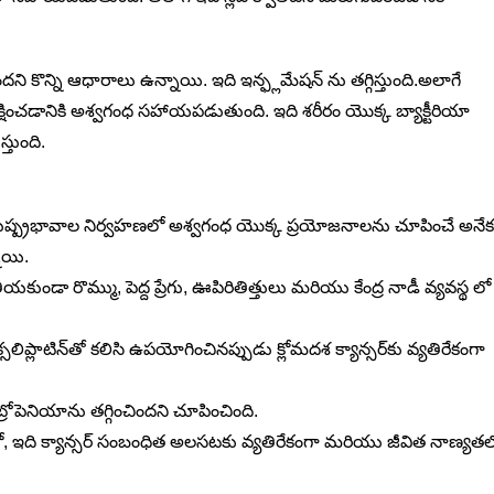
ి కొన్ని ఆధారాలు ఉన్నాయి. ఇది ఇన్ఫ్లమేషన్ ను తగ్గిస్తుంది.అలాగే
 రక్షించడానికి అశ్వగంధ సహాయపడుతుంది. ఇది శరీరం యొక్క బ్యాక్టీరియా
్తుంది.
 దుష్ప్రభావాల నిర్వహణలో అశ్వగంధ యొక్క ప్రయోజనాలను చూపించే అనేక
ాయి.
డా రొమ్ము, పెద్ద ప్రేగు, ఊపిరితిత్తులు మరియు కేంద్ర నాడీ వ్యవస్థ లో
సలిప్లాటిన్‌తో కలిసి ఉపయోగించినప్పుడు క్లోమదశ క్యాన్సర్‌కు వ్యతిరేకంగా
రోపెనియాను తగ్గించిందని చూపించింది.
్‌లో, ఇది క్యాన్సర్ సంబంధిత అలసటకు వ్యతిరేకంగా మరియు జీవిత నాణ్యత