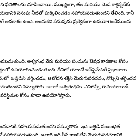
న ఫలితాలను చూపించాయి. ముఖ్యంగా, తల మరియు మెడ క్యాన్సర్‌కు
 చేయడానికి పసుపు నీటితో పుక్కిలించడం సహాయపడుతుందని తేలింది. కానీ
కలిగే అవకాశం ఉంది. అందుకని పసుపును ప్రత్యేకంగా ఉపయోగించేముందు
ో పిలువబడుతుంది. అశ్వగంధ వేరు మరియు పండును ఔషధ కారణాల కోసం
్యంలో ఉపయోగించబడుతుంది. దీనిలో యాంటీ ఇన్‌ఫ్లమేటరీ ప్రభావాలు
ఒత్తిడిని తగ్గించడం, ఆలోచన శక్తిని మెరుగుపరచడం, నొప్పిని తగ్గించ
ుతుందని నమ్ముతారు. అలాగే అశ్వగంధను ఎపిలెప్సీ, రుమాటాయిడ్
పరిస్థితుల కోసం కూడా ఉపయోగిస్తారు.
తగ్గించడానికి సహాయపడుతుందని నమ్ముతారు. ఇది ఒత్తిడి సంబంధిత
సహాయపడుతుంది. అలాగే ఇది స్లీప్ క్వాలిటీని మెరుగుపరచడానికి