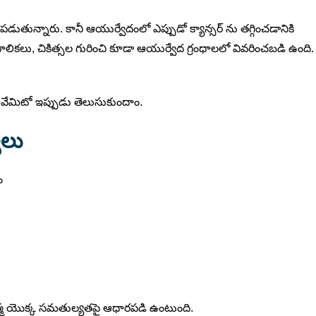
భయపడుతున్నారు. కానీ ఆయుర్వేదంలో ఎప్పుడో క్యాన్సర్ ను తగ్గించడానికి
మూలికలు, చికిత్సల గురించి కూడా ఆయుర్వేద గ్రంధాలలో వివరించబడి ఉంది.
 అవేమిటో ఇప్పుడు తెలుసుకుందాం.
ాలు
ం
త్మ యొక్క సమతుల్యతపై ఆధారపడి ఉంటుంది.