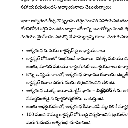
సహాయపడుతుందని అధ్యాయనాలు చెబుతున్నాయి.
ఇంకా అశ్వగంధ కీళ్ళ నొప్పులను తగ్గించడానికి సహాయపడుతుందన
రోగనిరోధక శక్తిని పెంచడం ద్వారా శరీరాన్ని అనారోగ్యం నుండి
మరియు వైరస్‌లను ఎదుర్కొనే సామర్థ్యాన్ని కూడా మెరుగుపరుస
అశ్వగంధ మరియు క్యాన్సర్ పై అధ్యాయనాలు
క్యాన్సర్ రోగులలో సంభవించే కారణాలు, చికిత్స మరియు
జంతు, మానవ మరియు ల్యాబోరెటరీ అధ్యాయనాలు ఉన్న
కొన్ని అధ్యయనాలలో, అశ్వగంధ సాధారణ కణాలను దెబ్బతీయకుం
క్యాన్సర్ కణాల పెరుగుదలను తగ్గించగలదని తేలింది.
అశ్వగంధ యొక్క బయోయాక్టివ్ భాగం –
విత్తఫెరిన్
A ను ఆక్
సమర్థవంతమైన వ్యూహాత్మకతను అందిస్తుంది.
జంతు అధ్యయనంలో, అశ్వగంధ కీమోథెరపీ వల్ల కలిగే న్యూట్
100 మంది రొమ్ము క్యాన్సర్ రోగులపై నిర్వహించిన ట్రయల
మెరుగుదలను అశ్వగంధ చూపించింది.