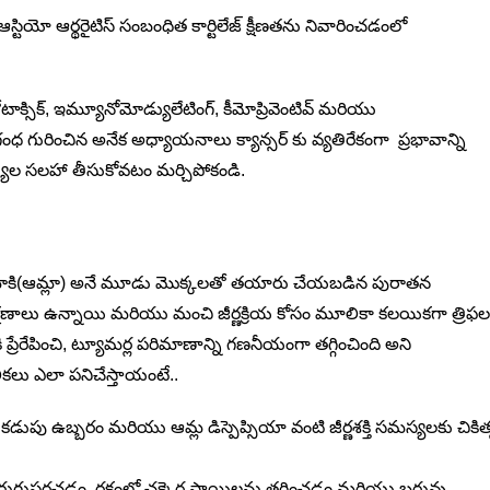
ఆస్టియో ఆర్థరైటిస్ సంబంధిత కార్టిలేజ్ క్షీణతను నివారించడంలో
ోటాక్సిక్, ఇమ్యూనోమోడ్యులేటింగ్, కీమోప్రివెంటివ్ మరియు
గంధ గురించిన అనేక అధ్యాయనాలు క్యాన్సర్ కు వ్యతిరేకంగా ప్రభావాన్ని
యుల సలహా తీసుకోవటం మర్చిపోకండి.
అమ్లాకి(ఆమ్లా) అనే మూడు మొక్కలతో తయారు చేయబడిన పురాతన
క్షణాలు ఉన్నాయి మరియు మంచి జీర్ణక్రియ కోసం మూలికా కలయికగా త్రిఫల
ేరేపించి, ట్యూమర్ల పరిమాణాన్ని గణనీయంగా తగ్గించింది అని
కలు ఎలా పనిచేస్తాయంటే..
కడుపు ఉబ్బరం మరియు ఆమ్ల డిస్పెప్సియా వంటి జీర్ణశక్తి సమస్యలకు చికిత
్తిని మెరుగుపరచడం, రక్తంలో చక్కెర స్థాయిలను తగ్గించడం మరియు బరువు