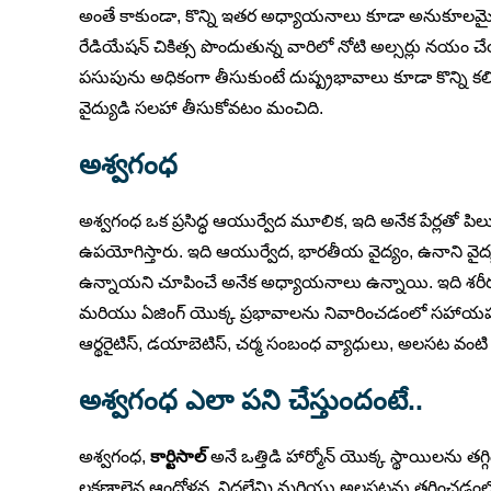
అంతే కాకుండా, కొన్ని ఇతర అధ్యాయనాలు కూడా అనుకూలమై
రేడియేషన్ చికిత్స పొందుతున్న వారిలో నోటి అల్సర్లు నయం
పసుపును అధికంగా తీసుకుంటే దుష్ప్రభావాలు కూడా కొన్ని 
వైద్యుడి సలహా తీసుకోవటం మంచిది.
అశ్వగంధ
అశ్వగంధ ఒక ప్రసిద్ధ ఆయుర్వేద మూలిక, ఇది అనేక పేర్లత
ఉపయోగిస్తారు. ఇది ఆయుర్వేద, భారతీయ వైద్యం, ఉనాని వైద
ఉన్నాయని చూపించే అనేక అధ్యాయనాలు ఉన్నాయి. ఇది శరీరంలో 
మరియు ఏజింగ్ యొక్క ప్రభావాలను నివారించడంలో సహాయపడ
ఆర్థరైటిస్, డయాబెటిస్, చర్మ సంబంధ వ్యాధులు, అలసట వంటి 
అశ్వగంధ ఎలా పని చేస్తుందంటే..
అశ్వగంధ,
కార్టిసాల్
అనే ఒత్తిడి హార్మోన్ యొక్క స్థాయిలను 
లక్షణాలైన ఆందోళన, నిద్రలేమి మరియు అలసటను తగ్గించడంలో 