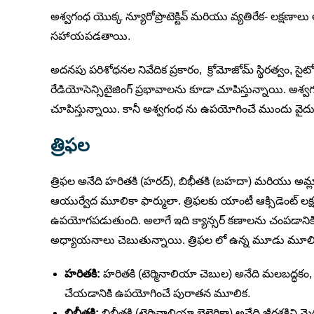
అశ్వగంధ యొక్క న్యూరోప్రొటెక్టివ్ మరియు వ్యతిరేక- లక్షణాలు 
సహాయపడతాయి.
అదనపు పరిశోధనల నివేదిక ప్రకారం, క్రోమోజోమ్ స్థిరత్వం, సైట
రేడియోసెన్సిటైజింగ్ ప్రభావాలను కూడా చూపిస్తున్నాయి. అశ్వ
చూపిస్తున్నాయి. కానీ అశ్వగంధ ను ఉపయోగించే ముందు వైద్
త్రిఫల
త్రిఫల అనేది హరితకి (హరద్), బిభీతకి (బహదా) మరియు 
ఆయుర్వేద మూలికా ఫార్ములా. త్రిఫలకు యాంటీ ఆక్సిడెంట్ ల
ఉపయోగపడుతుంది. అలాగే ఇది క్యాన్సర్ కణాలను చంపడానికి ప్ర
అధ్యాయనాలు చెబుతున్నాయి. త్రిఫల లో ఉన్న మూడు మూలి
హరితకి:
హరితకి (టెర్మినాలియా చెబుల) అనేది మలబద్ధకం, 
చేయడానికి ఉపయోగించే పురాతన మూలిక.
బిభీతకి:
బిభీతకి (టెర్మినాలియా బెల్లెరికా) అనేది జీర్ణశక