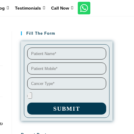
og
Testimonials
Call Now
Fill The Form
SUBMIT
టల