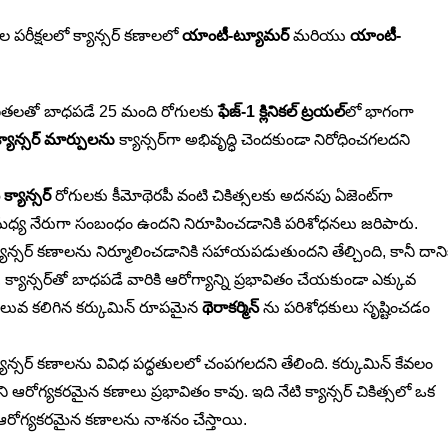
ల పరీక్షలలో క్యాన్సర్ కణాలలో
యాంటీ-ట్యూమర్
మరియు
యాంటీ-
ారణతలతో బాధపడే 25 మంది రోగులకు
ఫేజ్-1 క్లినికల్ ట్రయల్‌
లో భాగంగా
-క్యాన్సర్ మార్పులను
క్యాన్సర్‌గా అభివృద్ధి చెందకుండా నిరోధించగలదని
్ట్ క్యాన్సర్
రోగులకు కీమోథెరపీ వంటి చికిత్సలకు అదనపు ఏజెంట్‌గా
ర్ మధ్య నేరుగా సంబంధం ఉందని నిరూపించడానికి పరిశోధనలు జరిపారు.
న్సర్ కణాలను నిర్మూలించడానికి సహాయపడుతుందని తేల్చింది, కానీ దాని
 క్యాన్సర్‌తో బాధపడే వారికి ఆరోగ్యాన్ని ప్రభావితం చేయకుండా ఎక్కువ
ిలువ కలిగిన కర్కుమిన్ రూపమైన
థెరాకర్మిన్‌
ను పరిశోధకులు సృష్టించడం
న్సర్ కణాలను వివిధ పద్ధతులలో చంపగలదని తేలింది. కర్కుమిన్ కేవలం
ోని ఆరోగ్యకరమైన కణాలు ప్రభావితం కావు. ఇది నేటి క్యాన్సర్ చికిత్సలో ఒక
 ఆరోగ్యకరమైన కణాలను నాశనం చేస్తాయి.