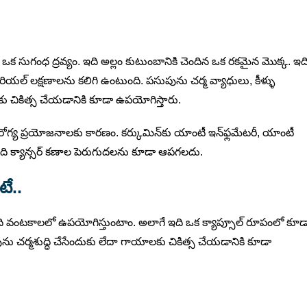
సుగంధ ద్రవ్యం. ఇది అల్లం కుటుంబానికి చెందిన ఒక రకమైన మొక్క. ఇద
రియల్ లక్షణాలను కలిగి ఉంటుంది. పసుపును చర్మ వ్యాధులు, కీళ్ళు
ులకు చికిత్స చేయడానికి కూడా ఉపయోగిస్తారు.
ోగ్య ప్రయోజనాలకు కారణం. కర్కుమిన్‌కు యాంటీ ఇన్‌ఫ్లమేటరీ, యాంటీ
ఇది క్యాన్సర్ కణాల పెరుగుదలను కూడా ఆపగలదు.
ే..
ి వంటకాలలో ఉపయోగిస్తుంటాం. అలాగే ఇది ఒక క్యాప్సూల్ రూపంలో కూడ
పును చర్మశుద్ధి చేసేందుకు లేదా గాయాలకు చికిత్స చేయడానికి కూడా