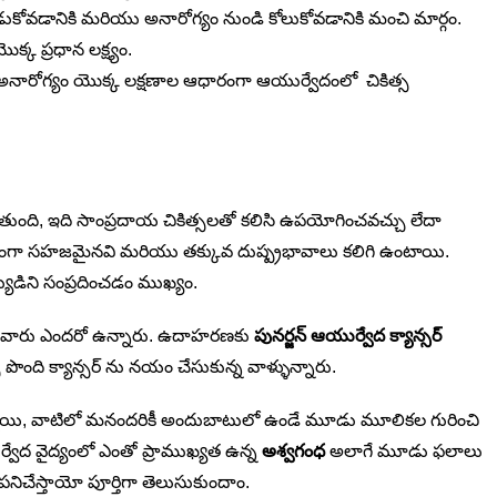
ాడుకోవడానికి మరియు అనారోగ్యం నుండి కోలుకోవడానికి మంచి మార్గం.
్క ప్రధాన లక్ష్యం.
ియు అనారోగ్యం యొక్క లక్షణాల ఆధారంగా ఆయుర్వేదంలో చికిత్స
డుతుంది, ఇది సాంప్రదాయ చికిత్సలతో కలిసి ఉపయోగించవచ్చు లేదా
ంగా సహజమైనవి మరియు తక్కువ దుష్ప్రభావాలు కలిగి ఉంటాయి.
్యుడిని సంప్రదించడం ముఖ్యం.
న్న వారు ఎందరో ఉన్నారు. ఉదాహరణకు
పునర్జన్ ఆయుర్వేద క్యాన్సర్
్స పొంది క్యాన్సర్ ను నయం చేసుకున్న వాళ్ళున్నారు.
్నాయి, వాటిలో మనందరికీ అందుబాటులో ఉండే మూడు మూలికల గురించి
్వేద వైద్యంలో ఎంతో ప్రాముఖ్యత ఉన్న
అశ్వగంధ
అలాగే మూడు ఫలాలు
పనిచేస్తాయో పూర్తిగా తెలుసుకుందాం.